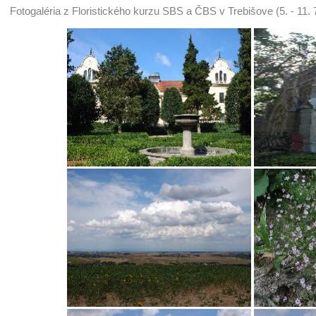
Fotogaléria z Floristického kurzu SBS a ČBS v Trebišove (5. - 11.