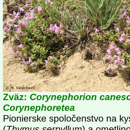
Zväz:
Corynephorion canesc
Corynephoretea
Pionierske spoločenstvo na ky
(
Thymus serpyllum
) a ometlin