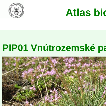
Atlas b
PIP01 Vnútrozemské p