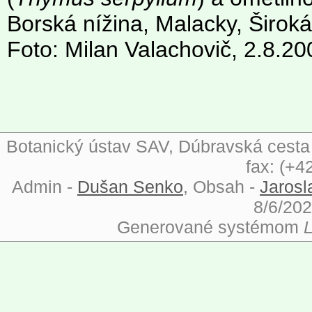
Borská nížina, Malacky, Široká
Foto: Milan Valachovič, 2.8.20
Botanický ústav SAV, Dúbravská cesta 9
fax: (+4
Admin -
Dušan Senko
, Obsah -
Jarosl
8/6/202
Generované systémom
L