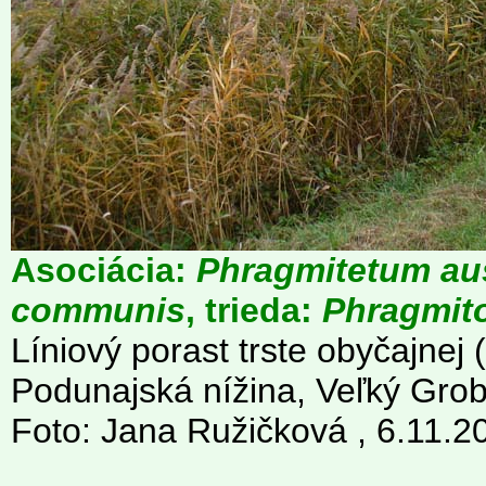
Asociácia:
Phragmitetum aus
communis
, trieda:
Phragmit
Líniový porast trste obyčajnej (
Podunajská nížina, Veľký Grob
Foto: Jana Ružičková , 6.11.2