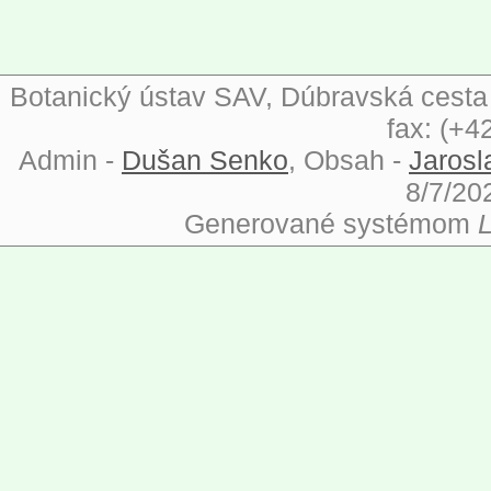
Botanický ústav SAV, Dúbravská cesta 9
fax: (+4
Admin -
Dušan Senko
, Obsah -
Jarosl
8/7/20
Generované systémom
L