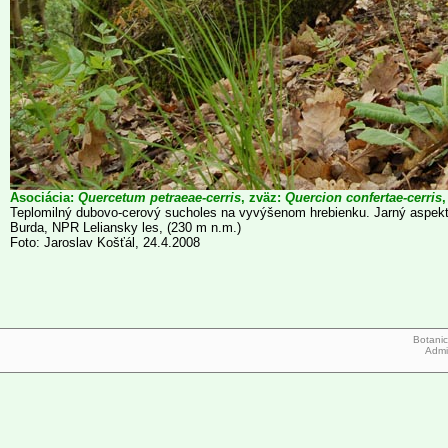
Asociácia:
Quercetum petraeae-cerris
, zväz:
Quercion confertae-cerris
,
Teplomilný dubovo-cerový sucholes na vyvýšenom hrebienku. Jarný aspekt 
Burda, NPR Leliansky les, (230 m n.m.)
Foto: Jaroslav Košťál, 24.4.2008
Botanic
Admi