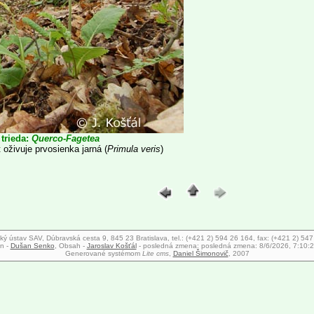
 trieda:
Querco-Fagetea
oživuje prvosienka jarná (
Primula veris
)
ký ústav SAV, Dúbravská cesta 9, 845 23 Bratislava, tel.: (+421 2) 594 26 164, fax: (+421 2) 54
n -
Dušan Senko
, Obsah -
Jaroslav Košťál
- posledná zmena:
posledná zmena: 8/6/2026, 7:10:
Generované systémom
Lite cms
,
Daniel Šimonovič
, 2007