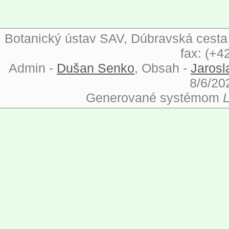
Botanický ústav SAV, Dúbravská cesta 9
fax: (+4
Admin -
Dušan Senko
, Obsah -
Jarosl
8/6/20
Generované systémom
L