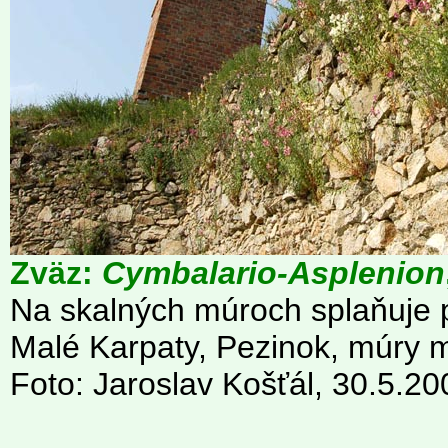
Zväz:
Cymbalario-Asplenion
Na skalných múroch splaňuje 
Malé Karpaty, Pezinok, múry 
Foto: Jaroslav Košťál, 30.5.20