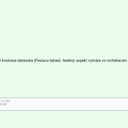
e kostrava tatranská (
Festuca tatrae
), farebný aspekt vytvára vo vrcholiacom
7 71 948
16 AM