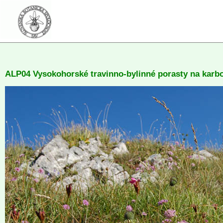
ALP04 Vysokohorské travinno-bylinné porasty na karb