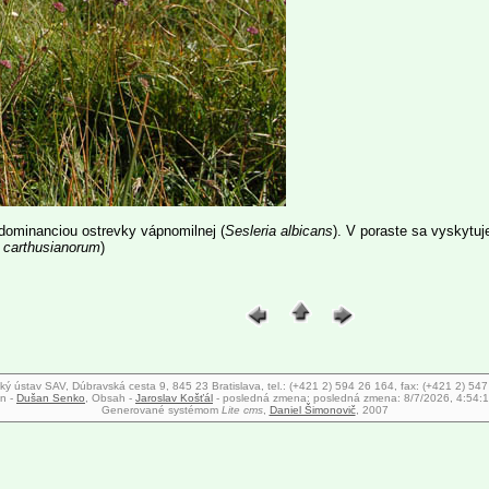
dominanciou ostrevky vápnomilnej (
Sesleria albicans
). V poraste sa vyskytuj
 carthusianorum
)
ký ústav SAV, Dúbravská cesta 9, 845 23 Bratislava, tel.: (+421 2) 594 26 164, fax: (+421 2) 54
n -
Dušan Senko
, Obsah -
Jaroslav Košťál
- posledná zmena:
posledná zmena: 8/7/2026, 4:54:
Generované systémom
Lite cms
,
Daniel Šimonovič
, 2007