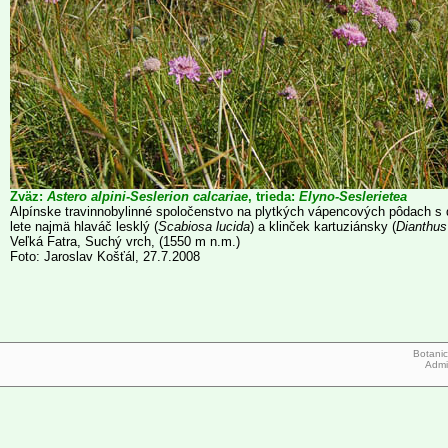
Zväz:
Astero alpini-Seslerion calcariae
, trieda:
Elyno-Seslerietea
Alpínske travinnobylinné spoločenstvo na plytkých vápencových pôdach s 
lete najmä hlaváč lesklý (
Scabiosa lucida
) a klinček kartuziánsky (
Dianthus
Veľká Fatra, Suchý vrch, (1550 m n.m.)
Foto: Jaroslav Košťál, 27.7.2008
Botanic
Admi