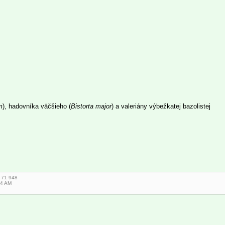
m
), hadovníka väčšieho (
Bistorta major
) a valeriány výbežkatej bazolistej
7 71 948
44 AM