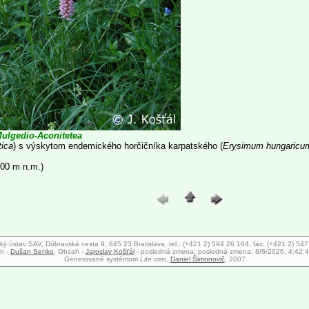
ulgedio-Aconitetea
tica
) s výskytom endemického horčičníka karpatského (
Erysimum hungaricu
500 m n.m.)
ký ústav SAV, Dúbravská cesta 9, 845 23 Bratislava, tel.: (+421 2) 594 26 164, fax: (+421 2) 54
n -
Dušan Senko
, Obsah -
Jaroslav Košťál
- posledná zmena:
posledná zmena: 8/6/2026, 4:42:
Generované systémom
Lite cms
,
Daniel Šimonovič
, 2007