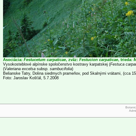
Asociácia:
Festucetum carpaticae
, zväz:
Festucion carpaticae
, trieda:
M
Vysokosteblové alpínske spoločenstvo kostravy karpatskej (
Festuca carpa
(
Valeriana excelsa
subsp.
sambucifolia
)
Belianske Tatry, Dolina siedmych prameňov, pod Skalnými vrátami, (cca 1
Foto: Jaroslav Košťál, 5.7.2008
Botanic
Admi