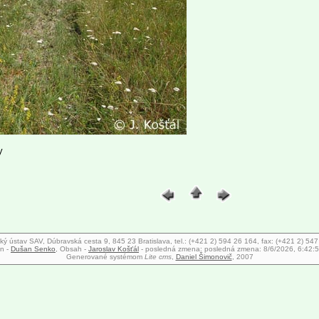
y
ký ústav SAV, Dúbravská cesta 9, 845 23 Bratislava, tel.: (+421 2) 594 26 164, fax: (+421 2) 54
n -
Dušan Senko
, Obsah -
Jaroslav Košťál
- posledná zmena:
posledná zmena: 8/6/2026, 6:42:
Generované systémom
Lite cms
,
Daniel Šimonovič
, 2007