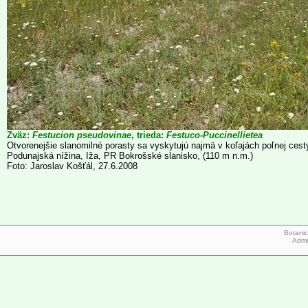
Zväz:
Festucion pseudovinae
, trieda:
Festuco-Puccinellietea
Otvorenejšie slanomilné porasty sa vyskytujú najmä v koľajách poľnej cest
Podunajská nížina, Iža, PR Bokrošské slanisko, (110 m n.m.)
Foto: Jaroslav Košťál, 27.6.2008
Botanic
Admi