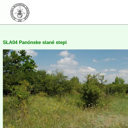
SLA04 Panónske slané stepi