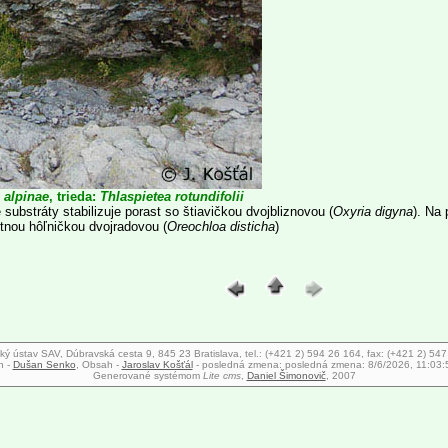
 alpinae
, trieda:
Thlaspietea rotundifolii
substráty stabilizuje porast so štiavičkou dvojbliznovou (
Oxyria digyna
). Na
tnou hôľničkou dvojradovou (
Oreochloa disticha
)
ký ústav SAV, Dúbravská cesta 9, 845 23 Bratislava, tel.: (+421 2) 594 26 164, fax: (+421 2) 54
n -
Dušan Senko
, Obsah -
Jaroslav Košťál
- posledná zmena:
posledná zmena: 8/6/2026, 11:03:
Generované systémom
Lite cms
,
Daniel Šimonovič
, 2007