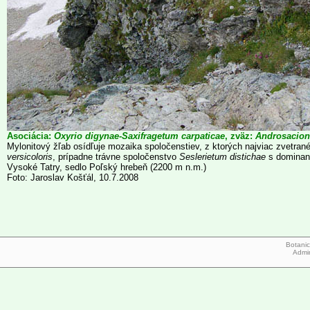
Asociácia:
Oxyrio digynae-Saxifragetum carpaticae
, zväz:
Androsacion
Mylonitový žľab osídľuje mozaika spoločenstiev, z ktorých najviac zvetrané 
versicoloris
, prípadne trávne spoločenstvo
Seslerietum distichae
s dominan
Vysoké Tatry, sedlo Poľský hrebeň (2200 m n.m.)
Foto: Jaroslav Košťál, 10.7.2008
Botanic
Admi