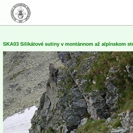
SKA03 Silikátové sutiny v montánnom až alpínskom st