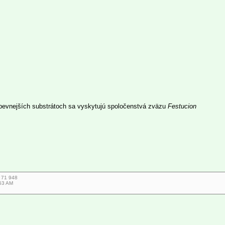
 pevnejších substrátoch sa vyskytujú spoločenstvá zväzu
Festucion
7 71 948
53 AM