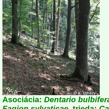
Asociácia:
Dentario bulbife
Fagion sylvaticae
, trieda:
Ca