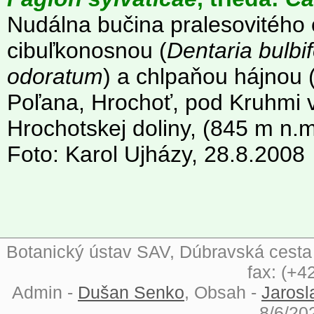
Nudálna bučina pralesovitého
cibuľkonosnou (
Dentaria bulbi
odoratum
) a chlpaňou hájnou 
Poľana, Hrochoť, pod Kruhmi v
Hrochotskej doliny, (845 m n.m
Foto: Karol Ujházy, 28.8.2008
Botanický ústav SAV, Dúbravská cesta 9
fax: (+4
Admin -
Dušan Senko
, Obsah -
Jarosl
8/6/20