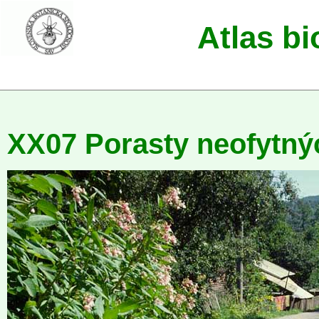
Atlas b
XX07 Porasty neofytný