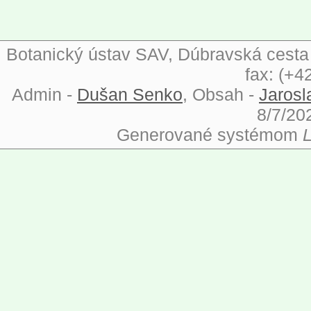
Botanický ústav SAV, Dúbravská cesta 9
fax: (+4
Admin -
Dušan Senko
, Obsah -
Jarosl
8/7/20
Generované systémom
L