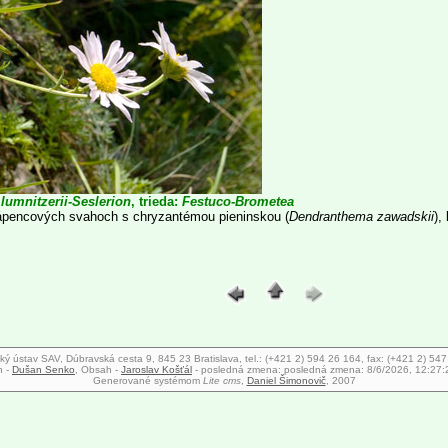
lumnitzerii-Seslerion
, trieda:
Festuco-Brometea
ápencových svahoch s chryzantémou pieninskou (
Dendranthema zawadskii
),
ký ústav SAV, Dúbravská cesta 9, 845 23 Bratislava, tel.: (+421 2) 594 26 164, fax: (+421 2) 54
n -
Dušan Senko
, Obsah -
Jaroslav Košťál
- posledná zmena:
posledná zmena: 8/6/2026, 12:27
Generované systémom
Lite cms
,
Daniel Šimonovič
, 2007