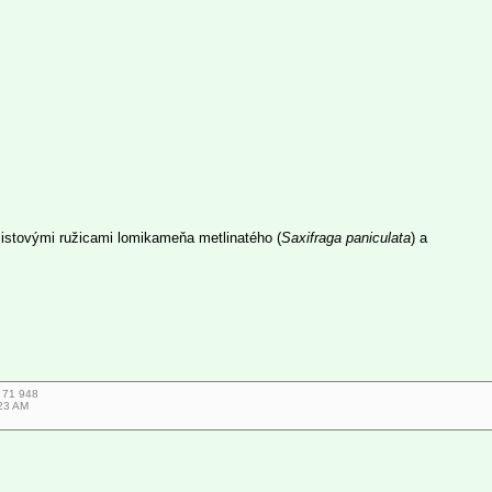
 listovými ružicami lomikameňa metlinatého (
Saxifraga paniculata
) a
7 71 948
:23 AM