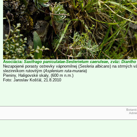
Asociácia:
Saxifrago paniculatae-Seslerietum caeruleae
, zväz:
Diantho 
Nezapojené porasty ostrevky vápnomilnej (
Sesleria albicans
) na strmých v
slezinníkom rutovitým (
Asplenium ruta-muraria
)
Pieniny, Haligovské skaly, (600 m n.m.)
Foto: Jaroslav Košťál, 21.8.2010
Botanic
Admi