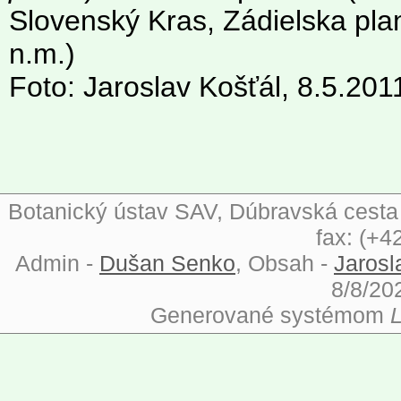
Slovenský Kras, Zádielska pla
n.m.)
Foto: Jaroslav Košťál, 8.5.201
Botanický ústav SAV, Dúbravská cesta 9
fax: (+4
Admin -
Dušan Senko
, Obsah -
Jarosl
8/8/20
Generované systémom
L