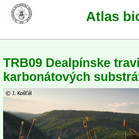
Atlas b
TRB09 Dealpínske travi
karbonátových substrá