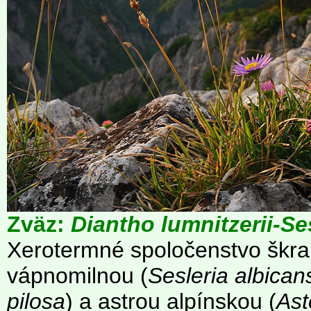
Zväz:
Diantho lumnitzerii-Se
Xerotermné spoločenstvo škra
vápnomilnou (
Sesleria albican
pilosa
) a astrou alpínskou (
Ast