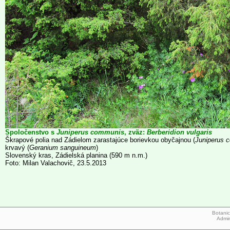
Spoločenstvo s
Juniperus communis
, zväz:
Berberidion vulgaris
Škrapové polia nad Zádielom zarastajúce borievkou obyčajnou (
Juniperus 
krvavý (
Geranium sanguineum
)
Slovenský kras, Zádielská planina (590 m n.m.)
Foto: Milan Valachovič, 23.5.2013
Botanic
Admi