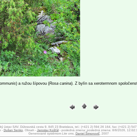
communis
) a ružou šípovou (
Rosa canina
). Z bylín sa xerotermnom spoločenst
ký ústav SAV, Dúbravská cesta 9, 845 23 Bratislava, tel.: (+421 2) 594 26 164, fax: (+421 2) 54
n -
Dušan Senko
, Obsah -
Jaroslav Košťál
- posledná zmena:
posledná zmena: 8/8/2026, 12:02
Generované systémom
Lite cms
,
Daniel Šimonovič
, 2007