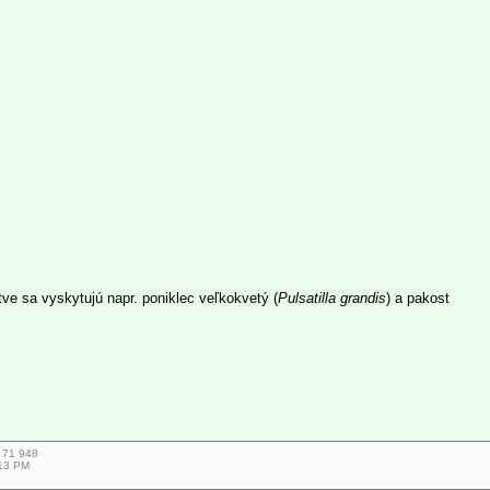
ve sa vyskytujú napr. poniklec veľkokvetý (
Pulsatilla grandis
) a pakost
7 71 948
:13 PM