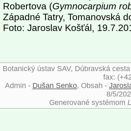
Robertova (
Gymnocarpium rob
Západné Tatry, Tomanovská dol
Foto: Jaroslav Košťál, 19.7.20
Botanický ústav SAV, Dúbravská cesta 9
fax: (+4
Admin -
Dušan Senko
, Obsah -
Jarosl
8/5/202
Generované systémom
L