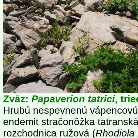
Zväz:
Papaverion tatrici
, tri
Hrubú nespevnenú vápencovú 
endemit stračonôžka tatranská
rozchodnica ružová (
Rhodiola