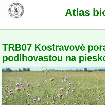
Atlas b
TRB07 Kostravové pora
podlhovastou na piesk