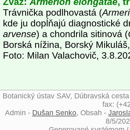
Zväz:
Armerion elongatae
, t
Trávnička podlhovastá (
Armeri
kde ju dopĺňajú diagnostické d
arvense
) a chondrila sitinová (
Borská nížina, Borský Mikuláš
Foto: Milan Valachovič, 3.8.20
Botanický ústav SAV, Dúbravská cesta 9
fax: (+4
Admin -
Dušan Senko
, Obsah -
Jarosl
8/5/202
Generované systémom
L