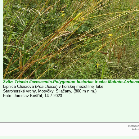
Zväz:
Triseto flavescentis-Polygonion bistortae
trieda:
Molinio-Arrhena
Lipnica Chaixova (
Poa chaixii
) v horskej mezofilnej lúke
Starohorské vrchy, Motyčky, Sliačany, (800 m n.m.)
Foto: Jaroslav Košťál, 14.7.2023
Botanic
Admi