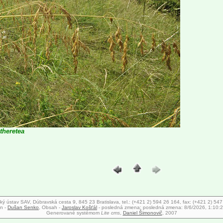
theretea
ký ústav SAV, Dúbravská cesta 9, 845 23 Bratislava, tel.: (+421 2) 594 26 164, fax: (+421 2) 54
n -
Dušan Senko
, Obsah -
Jaroslav Košťál
- posledná zmena:
posledná zmena: 8/6/2026, 1:10:
Generované systémom
Lite cms
,
Daniel Šimonovič
, 2007