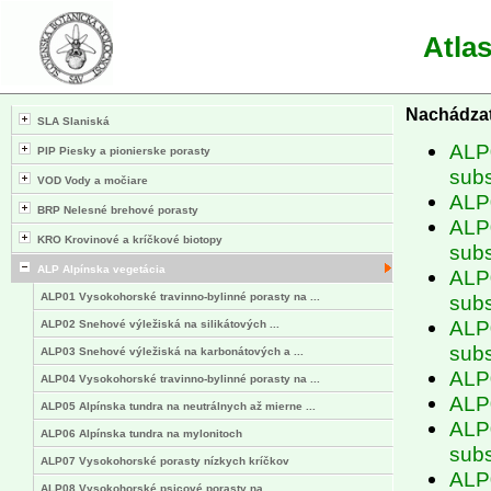
Atla
Nachádzat
SLA Slaniská
ALP0
PIP Piesky a pionierske porasty
subs
VOD Vody a močiare
ALP0
BRP Nelesné brehové porasty
ALP0
KRO Krovinové a kríčkové biotopy
subs
ALP Alpínska vegetácia
ALP0
ALP01 Vysokohorské travinno-bylinné porasty na ...
subs
ALP0
ALP02 Snehové výležiská na silikátových ...
subs
ALP03 Snehové výležiská na karbonátových a ...
ALP0
ALP04 Vysokohorské travinno-bylinné porasty na ...
ALP0
ALP05 Alpínska tundra na neutrálnych až mierne ...
ALP0
ALP06 Alpínska tundra na mylonitoch
subs
ALP07 Vysokohorské porasty nízkych kríčkov
ALP0
ALP08 Vysokohorské psicové porasty na ...