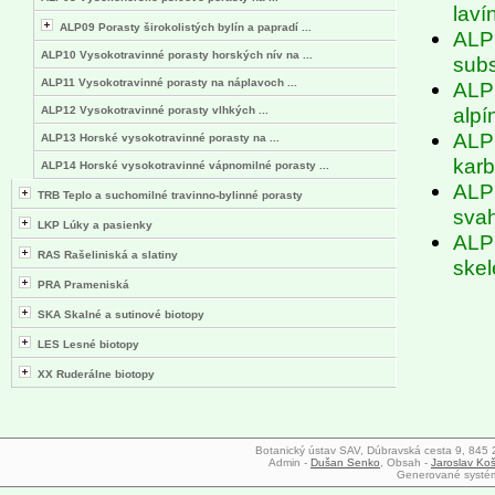
laví
ALP09 Porasty širokolistých bylín a papradí ...
ALP1
ALP10 Vysokotravinné porasty horských nív na ...
subs
ALP11 Vysokotravinné porasty na náplavoch ...
ALP1
alpí
ALP12 Vysokotravinné porasty vlhkých ...
ALP1
ALP13 Horské vysokotravinné porasty na ...
karb
ALP14 Horské vysokotravinné vápnomilné porasty ...
ALP1
TRB Teplo a suchomilné travinno-bylinné porasty
svah
LKP Lúky a pasienky
ALP1
RAS Rašeliniská a slatiny
skel
PRA Prameniská
SKA Skalné a sutinové biotopy
LES Lesné biotopy
XX Ruderálne biotopy
Botanický ústav SAV, Dúbravská cesta 9, 845 23
Admin -
Dušan Senko
, Obsah -
Jaroslav Koš
Generované syst