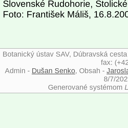
Slovenské Rudohorie, Stolické
Foto: František Máliš, 16.8.20
Botanický ústav SAV, Dúbravská cesta 9
fax: (+4
Admin -
Dušan Senko
, Obsah -
Jarosl
8/7/202
Generované systémom
L