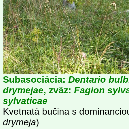
Subasociácia:
Dentario bul
drymejae
, zväz:
Fagion sylv
sylvaticae
Kvetnatá bučina s dominancio
drymeja
)