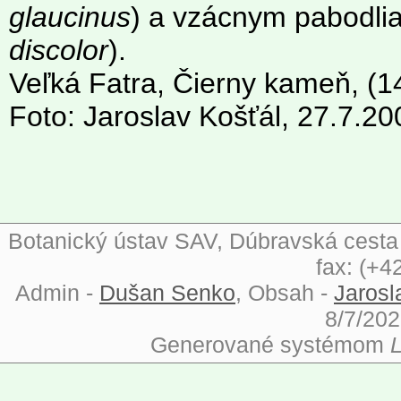
glaucinus
) a vzácnym pabodli
discolor
).
Veľká Fatra, Čierny kameň, (1
Foto: Jaroslav Košťál, 27.7.20
Botanický ústav SAV, Dúbravská cesta 9
fax: (+4
Admin -
Dušan Senko
, Obsah -
Jarosl
8/7/202
Generované systémom
L