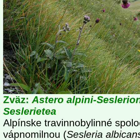
Zväz:
Astero alpini-Seslerio
Seslerietea
Alpínske travinnobylinné spol
vápnomilnou (
Sesleria albican