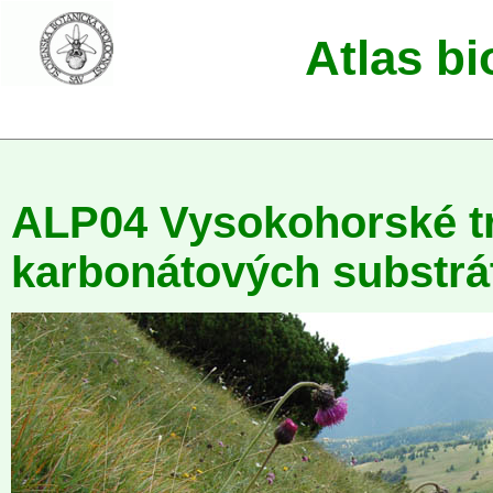
Atlas b
ALP04 Vysokohorské tr
karbonátových substrá