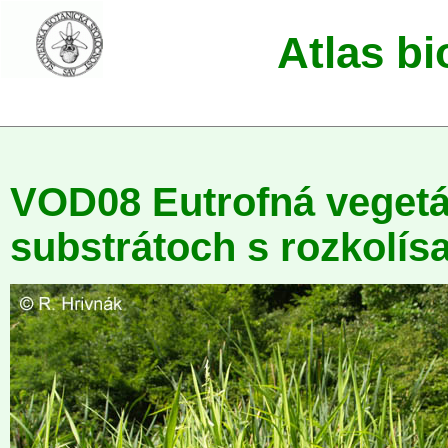
Atlas b
VOD08 Eutrofná vegetá
substrátoch s rozkolí