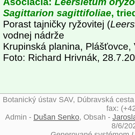
Asociácia:
Leersietum oryzo
Sagittarion sagittifoliae
, tri
Porast tajničky ryžovitej (
Leers
vodnej nádrže
Krupinská planina, Plášťovce,
Foto: Richard Hrivnák, 28.7.2
Botanický ústav SAV, Dúbravská cesta 9
fax: (+4
Admin -
Dušan Senko
, Obsah -
Jarosl
8/6/20
Generované systémom
L