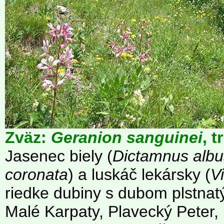
Zväz:
Geranion sanguinei
, t
Jasenec biely (
Dictamnus albu
coronata
) a luskáč lekársky (
V
riedke dubiny s dubom plstnat
Malé Karpaty, Plavecký Peter,