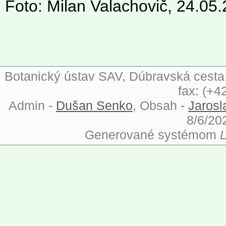
Foto: Milan Valachovič, 24.05
Botanický ústav SAV, Dúbravská cesta 9
fax: (+4
Admin -
Dušan Senko
, Obsah -
Jarosl
8/6/20
Generované systémom
L