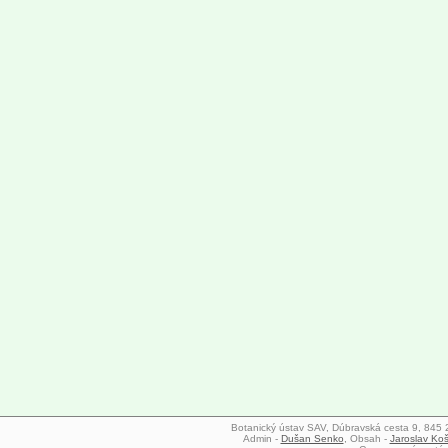
Botanický ústav SAV, Dúbravská cesta 9, 845 23
Admin -
Dušan Senko
, Obsah -
Jaroslav Koš