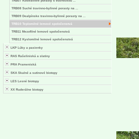
TRB07 Kostravové porasty s trávničkou ...
TRB08 Suché travinno-bylinné porasty na ...
TRB09 Dealpínske travinno-bylinné porasty na ...
TRB10 Teplomilné lemové spoločenstvá
TRB11 Mezofilné lemové spoločenstvá
TRB12 Kyslomilné lemové spoločenstvá
LKP Lúky a pasienky
RAS Rašeliniská a slatiny
PRA Prameniská
SKA Skalné a sutinové biotopy
LES Lesné biotopy
XX Ruderálne biotopy