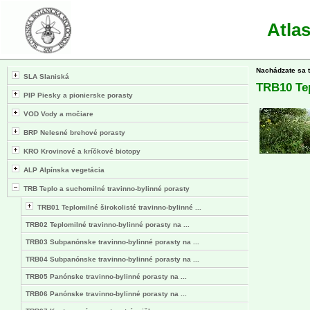
Atla
Nachádzate sa 
SLA Slaniská
TRB10 Te
PIP Piesky a pionierske porasty
VOD Vody a močiare
BRP Nelesné brehové porasty
KRO Krovinové a kríčkové biotopy
ALP Alpínska vegetácia
TRB Teplo a suchomilné travinno-bylinné porasty
TRB01 Teplomilné širokolisté travinno-bylinné ...
TRB02 Teplomilné travinno-bylinné porasty na ...
TRB03 Subpanónske travinno-bylinné porasty na ...
TRB04 Subpanónske travinno-bylinné porasty na ...
TRB05 Panónske travinno-bylinné porasty na ...
TRB06 Panónske travinno-bylinné porasty na ...