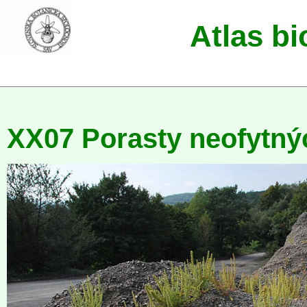
Atlas b
XX07 Porasty neofytný