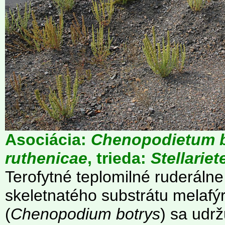
Asociácia:
Chenopodietum 
ruthenicae
, trieda:
Stellarie
Terofytné teplomilné ruderáln
skeletnatého substrátu melafý
(
Chenopodium botrys
) sa udrž