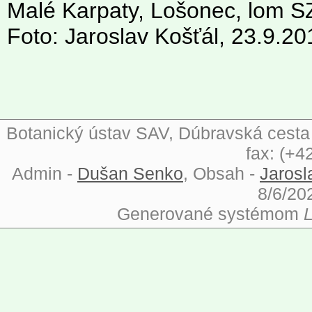
Malé Karpaty, Lošonec, lom S
Foto: Jaroslav Košťál, 23.9.20
Botanický ústav SAV, Dúbravská cesta 9
fax: (+4
Admin -
Dušan Senko
, Obsah -
Jarosl
8/6/20
Generované systémom
L