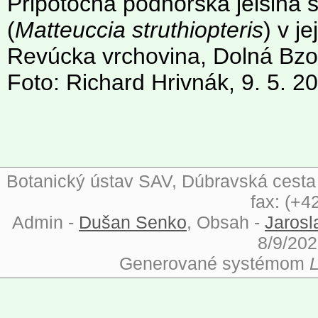
Pripotočná podhorská jelšina 
(
Matteuccia struthiopteris
) v j
Revúcka vrchovina, Dolná Bzo
Foto: Richard Hrivnák, 9. 5. 2
Botanický ústav SAV, Dúbravská cesta 9
fax: (+4
Admin -
Dušan Senko
, Obsah -
Jarosl
8/9/202
Generované systémom
L