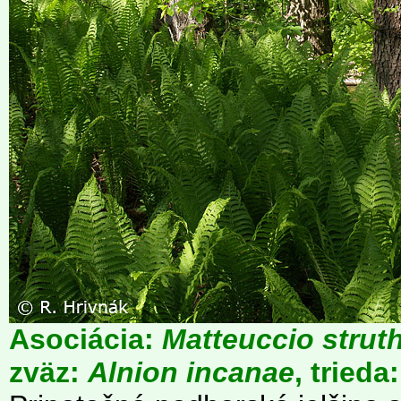
Asociácia:
Matteuccio strut
zväz:
Alnion incanae
, trieda