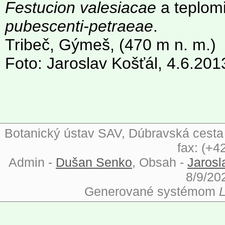
Festucion valesiacae
a teplom
pubescenti-petraeae
.
Tribeč, Gýmeš, (470 m n. m.)
Foto: Jaroslav Košťál, 4.6.201
Botanický ústav SAV, Dúbravská cesta 9
fax: (+4
Admin -
Dušan Senko
, Obsah -
Jarosl
8/9/20
Generované systémom
L