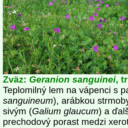
Zväz:
Geranion sanguinei
, t
Teplomilný lem na vápenci s 
sanguineum
), arábkou strmob
sivým (
Galium glaucum
) a ďal
prechodový porast medzi xero