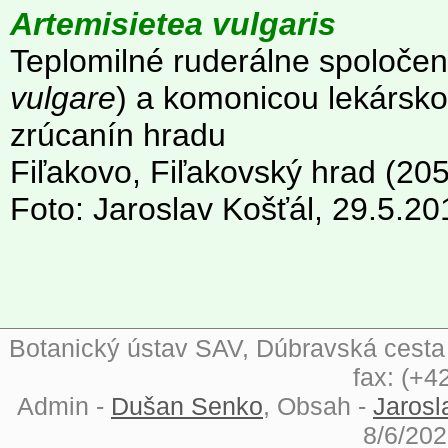
Artemisietea vulgaris
Teplomilné ruderálne spoloče
vulgare
) a komonicou lekársko
zrúcanín hradu
Fiľakovo, Fiľakovský hrad (205
Foto: Jaroslav Košťál, 29.5.20
Botanický ústav SAV, Dúbravská cesta 9
fax: (+4
Admin -
Dušan Senko
, Obsah -
Jarosl
8/6/202