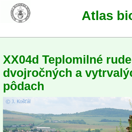
Atlas b
XX04d Teplomilné rude
dvojročných a vytrval
pôdach