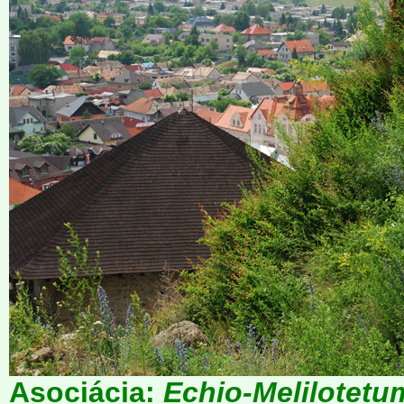
Asociácia:
Echio-Melilotetu