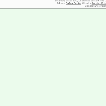
Botanický ústav SAV, Dúbravská cesta 9, 845 23
Admin -
Dušan Senko
, Obsah -
Jaroslav Koš
Generované syst