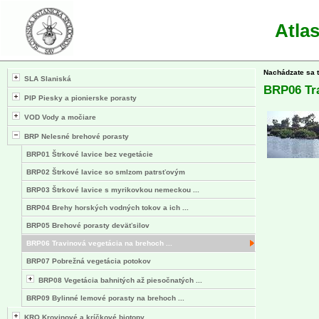
Atla
Nachádzate sa 
SLA Slaniská
BRP06 Tr
PIP Piesky a pionierske porasty
VOD Vody a močiare
BRP Nelesné brehové porasty
BRP01 Štrkové lavice bez vegetácie
BRP02 Štrkové lavice so smlzom patrsťovým
BRP03 Štrkové lavice s myrikovkou nemeckou ...
BRP04 Brehy horských vodných tokov a ich ...
BRP05 Brehové porasty deväťsilov
BRP06 Travinová vegetácia na brehoch ...
BRP07 Pobrežná vegetácia potokov
BRP08 Vegetácia bahnitých až piesočnatých ...
BRP09 Bylinné lemové porasty na brehoch ...
KRO Krovinové a kríčkové biotopy