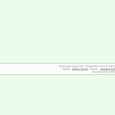
Botanický ústav SAV, Dúbravská cesta 9, 845 23
Admin -
Dušan Senko
, Obsah -
Jaroslav Koš
Generované syst