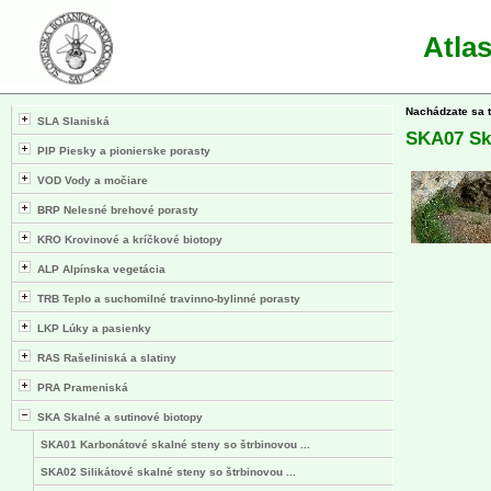
Atla
Nachádzate sa 
SLA Slaniská
SKA07 Ska
PIP Piesky a pionierske porasty
VOD Vody a močiare
BRP Nelesné brehové porasty
KRO Krovinové a kríčkové biotopy
ALP Alpínska vegetácia
TRB Teplo a suchomilné travinno-bylinné porasty
LKP Lúky a pasienky
RAS Rašeliniská a slatiny
PRA Prameniská
SKA Skalné a sutinové biotopy
SKA01 Karbonátové skalné steny so štrbinovou ...
SKA02 Silikátové skalné steny so štrbinovou ...