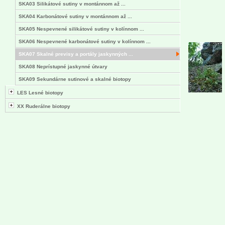
SKA03 Silikátové sutiny v montánnom až ...
SKA04 Karbonátové sutiny v montánnom až ...
SKA05 Nespevnené silikátové sutiny v kolínnom ...
SKA06 Nespevnené karbonátové sutiny v kolínnom ...
SKA07 Skalné previsy a portály jaskynných ...
SKA08 Neprístupné jaskynné útvary
SKA09 Sekundárne sutinové a skalné biotopy
LES Lesné biotopy
XX Ruderálne biotopy