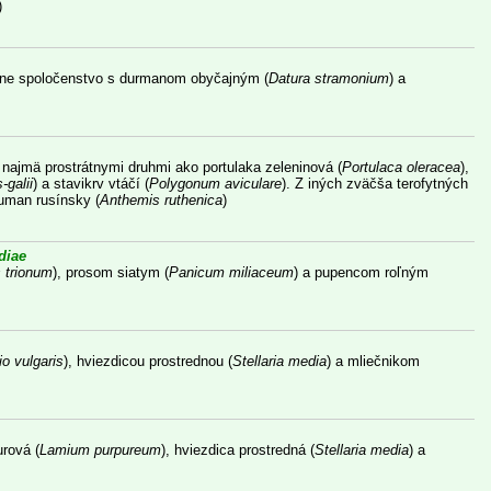
)
álne spoločenstvo s durmanom obyčajným (
Datura stramonium
) a
najmä prostrátnymi druhmi ako portulaka zeleninová (
Portulaca oleracea
),
-galii
) a stavikrv vtáčí (
Polygonum aviculare
). Z iných zväčša terofytných
ruman rusínsky (
Anthemis ruthenica
)
diae
 trionum
), prosom siatym (
Panicum miliaceum
) a pupencom roľným
o vulgaris
), hviezdicou prostrednou (
Stellaria media
) a mliečnikom
rová (
Lamium purpureum
), hviezdica prostredná (
Stellaria media
) a