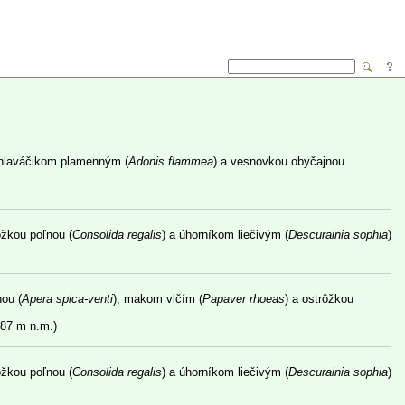
 hlaváčikom plamenným (
Adonis flammea
) a vesnovkou obyčajnou
ôžkou poľnou (
Consolida regalis
) a úhorníkom liečivým (
Descurainia sophia
)
ou (
Apera spica-venti
), makom vlčím (
Papaver rhoeas
) a ostrôžkou
187 m n.m.)
ôžkou poľnou (
Consolida regalis
) a úhorníkom liečivým (
Descurainia sophia
)