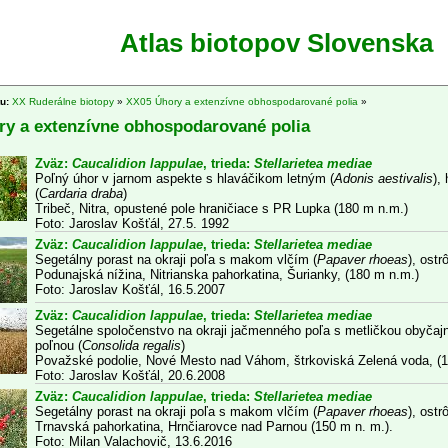
Atlas biotopov Slovenska
tu:
XX Ruderálne biotopy
»
XX05 Úhory a extenzívne obhospodarované polia
»
y a extenzívne obhospodarované polia
Zväz:
Caucalidion lappulae
, trieda:
Stellarietea mediae
Poľný úhor v jarnom aspekte s hlaváčikom letným (
Adonis aestivalis
),
(
Cardaria draba
)
Tribeč, Nitra, opustené pole hraničiace s PR Lupka (180 m n.m.)
Foto: Jaroslav Košťál, 27.5. 1992
Zväz:
Caucalidion lappulae
, trieda:
Stellarietea mediae
Segetálny porast na okraji poľa s makom vlčím (
Papaver rhoeas
), ostr
Podunajská nížina, Nitrianska pahorkatina, Šurianky, (180 m n.m.)
Foto: Jaroslav Košťál, 16.5.2007
Zväz:
Caucalidion lappulae
, trieda:
Stellarietea mediae
Segetálne spoločenstvo na okraji jačmenného poľa s metličkou obyčajn
poľnou (
Consolida regalis
)
Považské podolie, Nové Mesto nad Váhom, štrkoviská Zelená voda, (
Foto: Jaroslav Košťál, 20.6.2008
Zväz:
Caucalidion lappulae
, trieda:
Stellarietea mediae
Segetálny porast na okraji poľa s makom vlčím (
Papaver rhoeas
), ostr
Trnavská pahorkatina, Hrnčiarovce nad Parnou (150 m n. m.).
Foto: Milan Valachovič, 13.6.2016