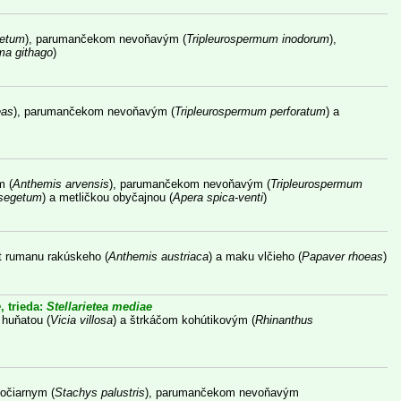
etum
), parumančekom nevoňavým (
Tripleurospermum inodorum
),
a githago
)
eas
), parumančekom nevoňavým (
Tripleurospermum perforatum
) a
m (
Anthemis arvensis
), parumančekom nevoňavým (
Tripleurospermum
segetum
) a metličkou obyčajnou (
Apera spica-venti
)
st rumanu rakúskeho (
Anthemis austriaca
) a maku vlčieho (
Papaver rhoeas
)
e
, trieda:
Stellarietea mediae
 huňatou (
Vicia villosa
) a štrkáčom kohútikovým (
Rhinanthus
očiarnym (
Stachys palustris
), parumančekom nevoňavým