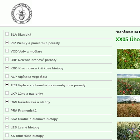
Nachádzate sa 
SLA Slaniská
XX05 Úhor
PIP Piesky a pionierske porasty
VOD Vody a močiare
BRP Nelesné brehové porasty
KRO Krovinové a kríčkové biotopy
ALP Alpínska vegetácia
TRB Teplo a suchomilné travinno-bylinné porasty
LKP Lúky a pasienky
RAS Rašeliniská a slatiny
PRA Prameniská
SKA Skalné a sutinové biotopy
LES Lesné biotopy
XX Ruderálne biotopy