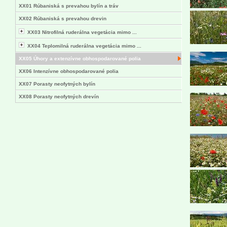
XX01 Rúbaniská s prevahou bylín a tráv
XX02 Rúbaniská s prevahou drevin
XX03 Nitrofilná ruderálna vegetácia mimo ...
XX04 Teplomilná ruderálna vegetácia mimo ...
XX05 Úhory a extenzívne obhospodarované polia
XX06 Intenzívne obhospodarované polia
XX07 Porasty neofytných bylín
XX08 Porasty neofytných drevín