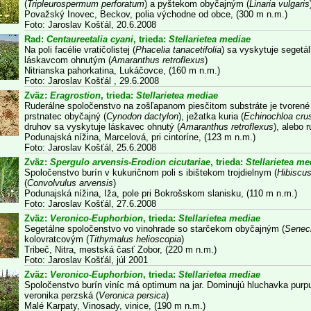
(
Tripleurospermum perforatum
) a pyštekom obyčajným (
Linaria vulgaris
Považský Inovec, Beckov, polia východne od obce, (300 m n.m.)
Foto: Jaroslav Košťál, 20.6.2008
Rad:
Centaureetalia cyani
, trieda:
Stellarietea mediae
Na poli facélie vratičolistej (
Phacelia tanacetifolia
) sa vyskytuje seget
láskavcom ohnutým (
Amaranthus retroflexus
)
Nitrianska pahorkatina, Lukáčovce, (160 m n.m.)
Foto: Jaroslav Košťál , 29.6.2008
Zväz:
Eragrostion
, trieda:
Stellarietea mediae
Ruderálne spoločenstvo na zošľapanom piesčitom substráte je tvorené 
prstnatec obyčajný (
Cynodon dactylon
), ježatka kuria (
Echinochloa crus
druhov sa vyskytuje láskavec ohnutý (
Amaranthus retroflexus
), alebo 
Podunajská nížina, Marcelová, pri cintoríne, (123 m n.m.)
Foto: Jaroslav Košťál, 25.6.2008
Zväz:
Spergulo arvensis-Erodion cicutariae
, trieda:
Stellarietea me
Spoločenstvo burín v kukuričnom poli s ibištekom trojdielnym (
Hibiscus
(
Convolvulus arvensis
)
Podunajská nížina, Iža, pole pri Bokrošskom slanisku, (110 m n.m.)
Foto: Jaroslav Košťál, 27.6.2008
Zväz:
Veronico-Euphorbion
, trieda:
Stellarietea mediae
Segetálne spoločenstvo vo vinohrade so starčekom obyčajným (
Seneci
kolovratcovým (
Tithymalus helioscopia
)
Tribeč, Nitra, mestská časť Zobor, (220 m n.m.)
Foto: Jaroslav Košťál, júl 2001
Zväz:
Veronico-Euphorbion
, trieda:
Stellarietea mediae
Spoločenstvo burín viníc má optimum na jar. Dominujú hluchavka purpu
veronika perzská (
Veronica persica
)
Malé Karpaty, Vinosady, vinice, (190 m n.m.)