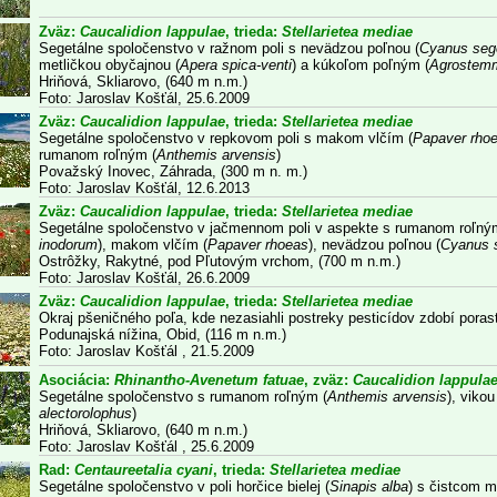
Zväz:
Caucalidion lappulae
, trieda:
Stellarietea mediae
Segetálne spoločenstvo v ražnom poli s nevädzou poľnou (
Cyanus seg
metličkou obyčajnou (
Apera spica-venti
) a kúkoľom poľným (
Agrostemm
Hriňová, Skliarovo, (640 m n.m.)
Foto: Jaroslav Košťál, 25.6.2009
Zväz:
Caucalidion lappulae
, trieda:
Stellarietea mediae
Segetálne spoločenstvo v repkovom poli s makom vlčím (
Papaver rho
rumanom roľným (
Anthemis arvensis
)
Považský Inovec, Záhrada, (300 m n. m.)
Foto: Jaroslav Košťál, 12.6.2013
Zväz:
Caucalidion lappulae
, trieda:
Stellarietea mediae
Segetálne spoločenstvo v jačmennom poli v aspekte s rumanom roľný
inodorum
), makom vlčím (
Papaver rhoeas
), nevädzou poľnou (
Cyanus 
Ostrôžky, Rakytné, pod Pľutovým vrchom, (700 m n.m.)
Foto: Jaroslav Košťál, 26.6.2009
Zväz:
Caucalidion lappulae
, trieda:
Stellarietea mediae
Okraj pšeničného poľa, kde nezasiahli postreky pesticídov zdobí pora
Podunajská nížina, Obid, (116 m n.m.)
Foto: Jaroslav Košťál , 21.5.2009
Asociácia:
Rhinantho-Avenetum fatuae
, zväz:
Caucalidion lappula
Segetálne spoločenstvo s rumanom roľným (
Anthemis arvensis
), vikou
alectorolophus
)
Hriňová, Skliarovo, (640 m n.m.)
Foto: Jaroslav Košťál , 25.6.2009
Rad:
Centaureetalia cyani
, trieda:
Stellarietea mediae
Segetálne spoločenstvo v poli horčice bielej (
Sinapis alba
) s čistcom m