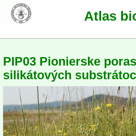
Atlas b
PIP03 Pionierske pora
silikátových substráto