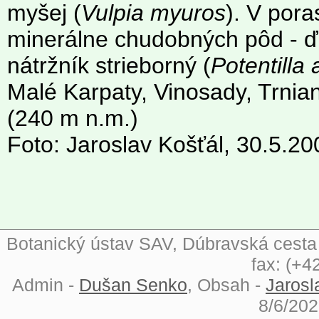
myšej (
Vulpia myuros
). V pora
minerálne chudobných pôd - ďa
nátržník strieborný (
Potentilla
Malé Karpaty, Vinosady, Trnia
(240 m n.m.)
Foto: Jaroslav Košťál, 30.5.20
Botanický ústav SAV, Dúbravská cesta 9
fax: (+4
Admin -
Dušan Senko
, Obsah -
Jarosl
8/6/202