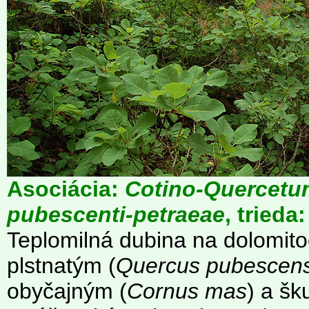
Asociácia:
Cotino-Quercetu
pubescenti-petraeae
, trieda
Teplomilná dubina na dolomit
plstnatým (
Quercus pubescen
obyčajným (
Cornus mas
) a šk