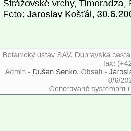
Strážovské vrchy, Timoradza,
Foto: Jaroslav Košťál, 30.6.20
Botanický ústav SAV, Dúbravská cesta 9
fax: (+4
Admin -
Dušan Senko
, Obsah -
Jarosl
8/6/20
Generované systémom
L