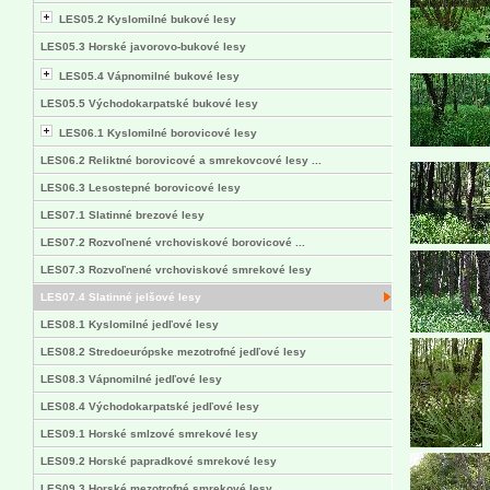
LES05.2 Kyslomilné bukové lesy
LES05.3 Horské javorovo-bukové lesy
LES05.4 Vápnomilné bukové lesy
LES05.5 Východokarpatské bukové lesy
LES06.1 Kyslomilné borovicové lesy
LES06.2 Reliktné borovicové a smrekovcové lesy ...
LES06.3 Lesostepné borovicové lesy
LES07.1 Slatinné brezové lesy
LES07.2 Rozvoľnené vrchoviskové borovicové ...
LES07.3 Rozvoľnené vrchoviskové smrekové lesy
LES07.4 Slatinné jelšové lesy
LES08.1 Kyslomilné jedľové lesy
LES08.2 Stredoeurópske mezotrofné jedľové lesy
LES08.3 Vápnomilné jedľové lesy
LES08.4 Východokarpatské jedľové lesy
LES09.1 Horské smlzové smrekové lesy
LES09.2 Horské papradkové smrekové lesy
LES09.3 Horské mezotrofné smrekové lesy