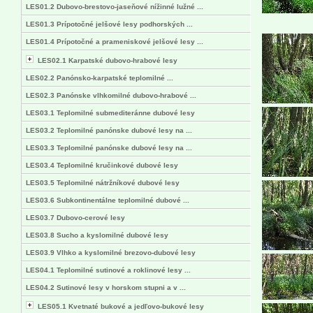
LES01.2 Dubovo-brestovo-jaseňové nížinné lužné ...
LES01.3 Prípotočné jelšové lesy podhorských ...
LES01.4 Prípotočné a prameniskové jelšové lesy ...
LES02.1 Karpatské dubovo-hrabové lesy
LES02.2 Panónsko-karpatské teplomilné ...
LES02.3 Panónske vlhkomilné dubovo-hrabové ...
LES03.1 Teplomilné submediteránne dubové lesy
LES03.2 Teplomilné panónske dubové lesy na ...
LES03.3 Teplomilné panónske dubové lesy na ...
LES03.4 Teplomilné kručinkové dubové lesy
LES03.5 Teplomilné nátržníkové dubové lesy
LES03.6 Subkontinentálne teplomilné dubové ...
LES03.7 Dubovo-cerové lesy
LES03.8 Sucho a kyslomilné dubové lesy
LES03.9 Vlhko a kyslomilné brezovo-dubové lesy
LES04.1 Teplomilné sutinové a roklinové lesy ...
LES04.2 Sutinové lesy v horskom stupni a v ...
LES05.1 Kvetnaté bukové a jedľovo-bukové lesy