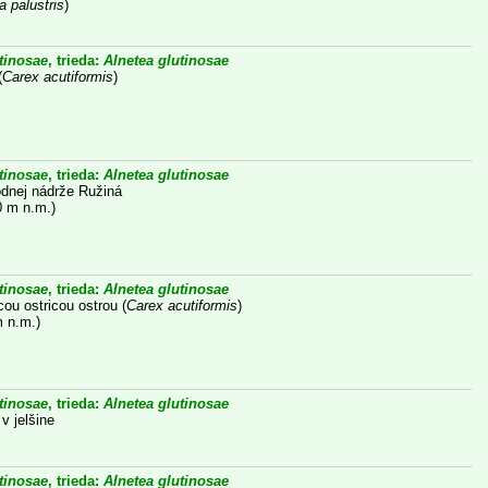
a palustris
)
tinosae
, trieda:
Alnetea glutinosae
(
Carex acutiformis
)
tinosae
, trieda:
Alnetea glutinosae
 vodnej nádrže Ružiná
0 m n.m.)
tinosae
, trieda:
Alnetea glutinosae
cou ostricou ostrou (
Carex acutiformis
)
m n.m.)
tinosae
, trieda:
Alnetea glutinosae
v jelšine
tinosae
, trieda:
Alnetea glutinosae