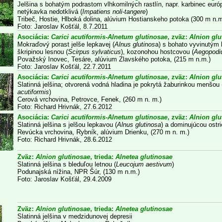
Jelšina s bohatým podrastom vlhkomilných rastlín, napr. karbinec euró
netýkavka nedotklivá (
Impatiens noli-tangere
)
Tribeč, Hostie, Hlboká dolina, alúvium Hostianskeho potoka (300 m n.m
Foto: Jaroslav Košťál, 8.7.2011
Asociácia:
Carici acutiformis-Alnetum glutinosae
, zväz:
Alnion glu
Mokraďový porast jelše lepkavej (
Alnus glutinos
a) s bohato vyvinutým 
škripinou lesnou (
Scirpus sylvaticus
), kozonohou hostcovou (
Aegopodi
Považský Inovec, Tesáre, alúvium Zlavského potoka, (215 m n.m.)
Foto: Jaroslav Košťál, 22.7.2011
Asociácia:
Carici acutiformis-Alnetum glutinosae
, zväz:
Alnion glu
Slatinná jelšina; otvorená vodná hladina je pokrytá žaburinkou menšou 
acutiformis
)
Cerová vrchovina, Petrovce, Fenek, (260 m n. m.)
Foto: Richard Hrivnák, 27.6.2012
Asociácia:
Carici acutiformis-Alnetum glutinosae
, zväz:
Alnion glu
Slatinná jelšina s jelšou lepkavou (
Alnus glutinosa
) a dominujúcou ostri
Revúcka vrchovina, Rybník, alúvium Drienku, (270 m n. m.)
Foto: Richard Hrivnák, 28.6.2012
Zväz:
Alnion glutinosae
, trieda:
Alnetea glutinosae
Slatinná jelšina s bleduľou letnou (
Leucojum aestivum
)
Podunajská nížina, NPR Šúr, (130 m n.m.)
Foto: Jaroslav Košťál, 29.4.2009
Zväz:
Alnion glutinosae
, trieda:
Alnetea glutinosae
Slatinná jelšina v medzidunovej depresii