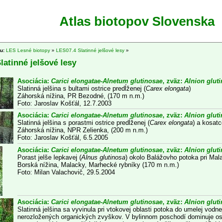
Atlas biotopov Slovenska
tu:
LES Lesné biotopy
»
LES07.4 Slatinné jelšové lesy
»
latinné jelšové lesy
Asociácia:
Carici elongatae-Alnetum glutinosae
, zväz:
Alnion glut
Slatinná jelšina s bultami ostrice predĺženej (
Carex elongata
)
Záhorská nížina, PR Bezodné, (170 m n.m.)
Foto: Jaroslav Košťál, 12.7.2003
Asociácia:
Carici elongatae-Alnetum glutinosae
, zväz:
Alnion glut
Slatinná jelšina s porastmi ostrice predĺženej (
Carex elongata
) a kosat
Záhorská nížina, NPR Zelienka, (200 m n.m.)
Foto: Jaroslav Košťál, 6.5.2005
Asociácia:
Carici elongatae-Alnetum glutinosae
, zväz:
Alnion glut
Porast jelše lepkavej (
Alnus glutinosa
) okolo Balážovho potoka pri Ma
Borská nížina, Malacky, Marhecké rybníky (170 m n.m.)
Foto: Milan Valachovič, 29.5.2004
Asociácia:
Carici elongatae-Alnetum glutinosae
, zväz:
Alnion glut
Slatinná jelšina sa vyvinula pri vtokovej oblasti potoka do umelej vod
nerozložených organických zvyškov. V bylinnom poschodí dominuje ost