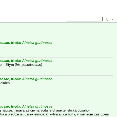
inosae
, trieda:
Alnetea glutinosae
inosae
, trieda:
Alnetea glutinosae
com žltým (
Iris pseudacorus
)
inosae
, trieda:
Alnetea glutinosae
lackách
inosae
, trieda:
Alnetea glutinosae
nej nádrže. Tmavá až čierna voda je charakteristická obsahom
rica predĺžená (
Carex elongata
) vytvárajúca bulty, v menšom zastúpení