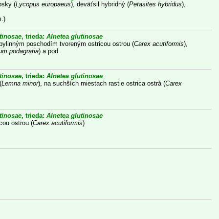
psky (
Lycopus europaeus
), deväťsil hybridný (
Petasites hybridus
),
.)
tinosae
, trieda:
Alnetea glutinosae
bylinným poschodím tvoreným ostricou ostrou (
Carex acutiformis
),
um podagraria
) a pod.
tinosae
, trieda:
Alnetea glutinosae
(
Lemna minor
), na suchších miestach rastie ostrica ostrá (
Carex
tinosae
, trieda:
Alnetea glutinosae
cou ostrou (
Carex acutiformis
)