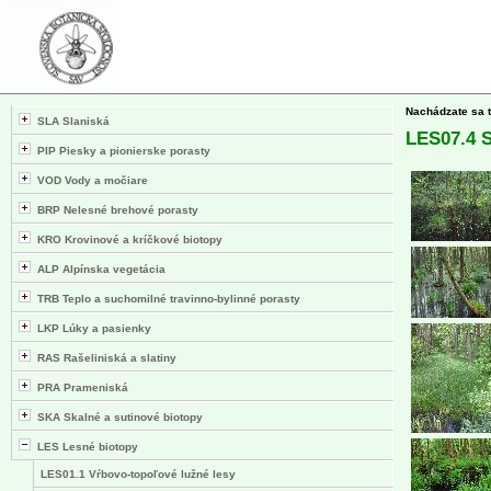
Nachádzate sa 
SLA Slaniská
LES07.4 S
PIP Piesky a pionierske porasty
VOD Vody a močiare
BRP Nelesné brehové porasty
KRO Krovinové a kríčkové biotopy
ALP Alpínska vegetácia
TRB Teplo a suchomilné travinno-bylinné porasty
LKP Lúky a pasienky
RAS Rašeliniská a slatiny
PRA Prameniská
SKA Skalné a sutinové biotopy
LES Lesné biotopy
LES01.1 Vŕbovo-topoľové lužné lesy