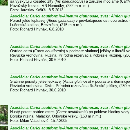
sa vyskytujú kosatec žltý (
Iris pseudacorus
) a záružlie močiarne (
Calth
Považský Inovec, VN Nemečky, (282 m n. m.)
Foto: Jaroslav Košťál, 8.5.2013
Asociácia:
Carici acutiformis-Alnetum glutinosae
, zväz:
Alnion glu
Porast jelše lepkavej (
Alnus glutinosa
) v prevládajúcou ostricou ostrou 
Lučenská kotlina, Breznička, (215 m n.m.)
Foto: Richard Hrivnák, 6.8.2010
Asociácia:
Carici acutiformis-Alnetum glutinosae
, zväz:
Alnion glu
Ostrica ostrá (
Carex acutiformis
) v podraste slatinnej jelšiny v litoráli
Revúcka vrchovina, Ružiná, Prírodná rezervácia Pobrežie Ružinej, (26
Foto: Richard Hrivnák, 30.6.2010
Asociácia:
Carici acutiformis-Alnetum glutinosae
, zväz:
Alnion glu
Slatinné porasty jelše lepkavej (
Alnus glutinosa
) v podraste s dominujú
Revúcka vrchovina, Divín, Prírodná rezervácia Ružinské jelšiny, (230 
Foto: Richard Hrivnák, 30.6.2010
Asociácia:
Carici acutiformis-Alnetum glutinosae
, zväz:
Alnion glu
Hustý porast ostrice ostrej (
Carex acutiformis
) po poklese hladiny vody 
Borská nížina, Malacky, Orlovské vŕšky, (160 m n.m.)
Foto: Milan Valachovič, 15.7.2005
Asociácia:
Carici acutiformis-Alnetum glutinosae
, zväz:
Alnion glu