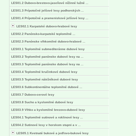
LES01.2 Dubovo-brestovo-jaseňové nížinné lužné ...
LES01.3 Prípotočné jelšové lesy podhorských ...
LES01.4 Prípotočné a prameniskové jelšové lesy ...
LES02.1 Karpatské dubovo-hrabové lesy
LES02.2 Panónsko-karpatské teplomilné ...
LES02.3 Panónske vlhkomilné dubovo-hrabové ...
LES03.1 Teplomilné submediteránne dubové lesy
LES03.2 Teplomilné panónske dubové lesy na ...
LES03.3 Teplomilné panónske dubové lesy na ...
LES03.4 Teplomilné kručinkové dubové lesy
LES03.5 Teplomilné nátržníkové dubové lesy
LES03.6 Subkontinentálne teplomilné dubové ...
LES03.7 Dubovo-cerové lesy
LES03.8 Sucho a kyslomilné dubové lesy
LES03.9 Vlhko a kyslomilné brezovo-dubové lesy
LES04.1 Teplomilné sutinové a roklinové lesy ...
LES04.2 Sutinové lesy v horskom stupni a v ...
LES05.1 Kvetnaté bukové a jedľovo-bukové lesy