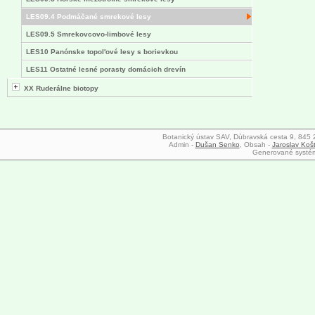
LES09.4 Podmáčané smrekové lesy
LES09.5 Smrekovcovo-limbové lesy
LES10 Panónske topol'ové lesy s borievkou
LES11 Ostatné lesné porasty domácich drevín
XX Ruderálne biotopy
Botanický ústav SAV, Dúbravská cesta 9, 845 23
Admin -
Dušan Senko
, Obsah -
Jaroslav Koš
Generované syst