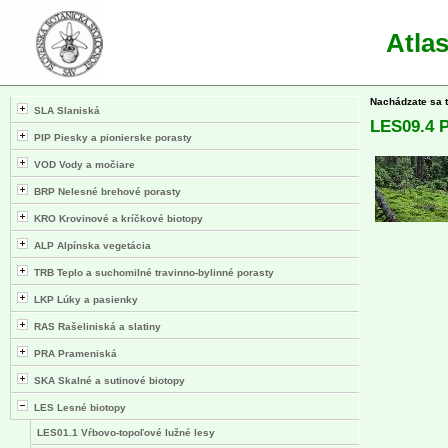
Atla
Nachádzate sa 
SLA Slaniská
LES09.4 
PIP Piesky a pionierske porasty
VOD Vody a močiare
BRP Nelesné brehové porasty
KRO Krovinové a kríčkové biotopy
ALP Alpínska vegetácia
TRB Teplo a suchomilné travinno-bylinné porasty
LKP Lúky a pasienky
RAS Rašeliniská a slatiny
PRA Prameniská
SKA Skalné a sutinové biotopy
LES Lesné biotopy
LES01.1 Vŕbovo-topoľové lužné lesy