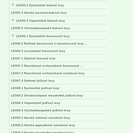
LES05.2 Kyslomilné bukové lesy
LES05.3 Horské javorovo-bukové lesy
LES05.4 Vápnomilné bukové lesy
LES05.5 Východokarpatské bukové lesy
LES06.1 Kyslomilné borovicové lesy
LES06.2 Reliktné borovicové a smrekovcové lesy ...
LES06.3 Lesostepné borovicové lesy
LES07.1 Slatinné brezové lesy
LES07.2 Rozvoľnené vrchoviskové borovicové ...
LES07.3 Rozvoľnené vrchoviskové smrekové lesy
LES07.4 Slatinné jelšové lesy
LES08.1 Kyslomilné jedľové lesy
LES08.2 Stredoeurópske mezotrofné jedľové lesy
LES08.3 Vápnomilné jedľové lesy
LES08.4 Východokarpatské jedľové lesy
LES09.1 Horské smlzové smrekové lesy
LES09.2 Horské papradkové smrekové lesy
LES09.3 Horské mezotrofné smrekové lesy