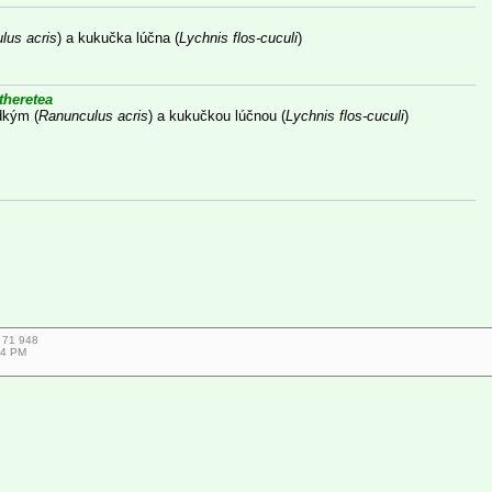
lus acris
) a kukučka lúčna (
Lychnis flos-cuculi
)
theretea
dkým (
Ranunculus acris
) a kukučkou lúčnou (
Lychnis flos-cuculi
)
7 71 948
34 PM