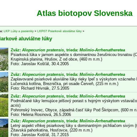
Atlas biotopov Slovenska
tu:
LKP Lúky a pasienky
»
LKP07 Psiarkové aluviálne lúky
»
arkové aluviálne lúky
Zväz:
Alopecurion pratensis
, trieda:
Molinio-Arrhenatheretea
Psiarková lúka v jarnom aspekte s dominantnou žerušnicou trsnatou (
C
Krupinská planina, Hrušov, Z od obce, (460 m n.m.)
Foto: Jaroslav Košťál, 30.4.2005
Zväz:
Alopecurion pratensis
, trieda:
Molinio-Arrhenatheretea
Zaplavované psiarkové aluviálne lúky rieky Ipeľ s výskytom vzácneho 
Lučenská kotlina, Breznička, pri osade Červeň, (215 m n.m.)
Foto: Richard Hrivnák, 27.5.2005
Zväz:
Alopecurion pratensis
, trieda:
Molinio-Arrhenatheretea
Podmáčané lúky lemujúce jelšový porast s hojným výskytom vstavač
acris
)
Pohronský Inovec, Obyce, západná časť lúky Pod Škripcom, (600 m n.
Foto: Helena Rosinová, 26.5.2006
Zväz:
Alopecurion pratensis
, trieda:
Molinio-Arrhenatheretea
Letný aspekt vlhkej psiarkovej lúky s dominantným pichliačom sivým (
Žitavská pahorkatina, Hosťovce, (220 m n.m.)
Foto: Jaroslav Košťál, 31.7.2015