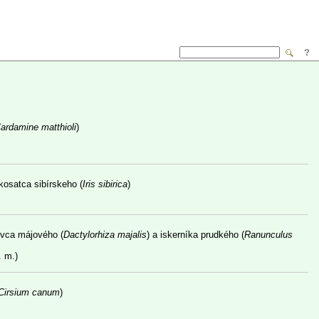
ardamine matthioli
)
kosatca sibírskeho (
Iris sibirica
)
ovca májového (
Dactylorhiza majalis
) a iskerníka prudkého (
Ranunculus
 m.)
Cirsium canum
)