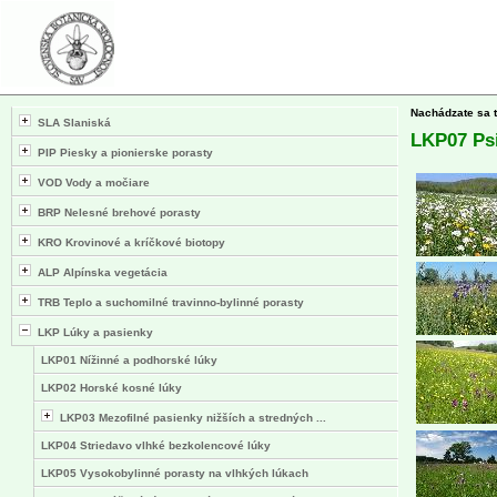
Nachádzate sa 
SLA Slaniská
LKP07 Psi
PIP Piesky a pionierske porasty
VOD Vody a močiare
BRP Nelesné brehové porasty
KRO Krovinové a kríčkové biotopy
ALP Alpínska vegetácia
TRB Teplo a suchomilné travinno-bylinné porasty
LKP Lúky a pasienky
LKP01 Nížinné a podhorské lúky
LKP02 Horské kosné lúky
LKP03 Mezofilné pasienky nižších a stredných ...
LKP04 Striedavo vlhké bezkolencové lúky
LKP05 Vysokobylinné porasty na vlhkých lúkach