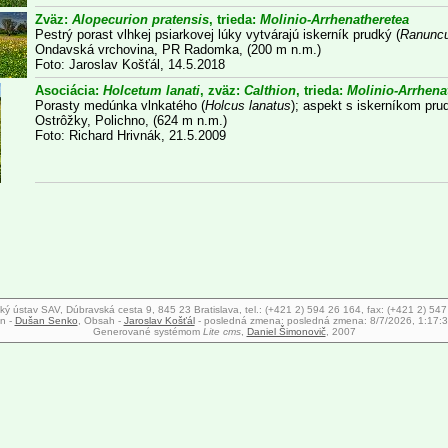
Zväz:
Alopecurion pratensis
, trieda:
Molinio-Arrhenatheretea
Pestrý porast vlhkej psiarkovej lúky vytvárajú iskerník prudký (
Ranuncu
Ondavská vrchovina, PR Radomka, (200 m n.m.)
Foto: Jaroslav Košťál, 14.5.2018
Asociácia:
Holcetum lanati
, zväz:
Calthion
, trieda:
Molinio-Arrhena
Porasty medúnka vlnkatého (
Holcus lanatus
); aspekt s iskerníkom pru
Ostrôžky, Polichno, (624 m n.m.)
Foto: Richard Hrivnák, 21.5.2009
ký ústav SAV, Dúbravská cesta 9, 845 23 Bratislava, tel.: (+421 2) 594 26 164, fax: (+421 2) 54
n -
Dušan Senko
, Obsah -
Jaroslav Košťál
- posledná zmena:
posledná zmena: 8/7/2026, 1:17:
Generované systémom
Lite cms
,
Daniel Šimonovič
, 2007