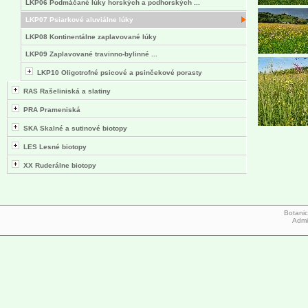
LKP06 Podmáčané lúky horských a podhorských ...
LKP07 Psiarkové aluviálne lúky
LKP08 Kontinentálne zaplavované lúky
LKP09 Zaplavované travinno-bylinné ...
LKP10 Oligotrofné psicové a psinčekové porasty
RAS Rašeliniská a slatiny
PRA Prameniská
SKA Skalné a sutinové biotopy
LES Lesné biotopy
XX Ruderálne biotopy
Botanic
Admi