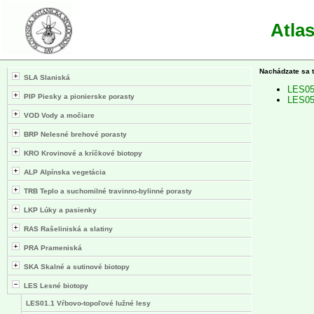
Atla
Nachádzate sa 
SLA Slaniská
LES05.
PIP Piesky a pionierske porasty
LES05.
VOD Vody a močiare
BRP Nelesné brehové porasty
KRO Krovinové a kríčkové biotopy
ALP Alpínska vegetácia
TRB Teplo a suchomilné travinno-bylinné porasty
LKP Lúky a pasienky
RAS Rašeliniská a slatiny
PRA Prameniská
SKA Skalné a sutinové biotopy
LES Lesné biotopy
LES01.1 Vŕbovo-topoľové lužné lesy