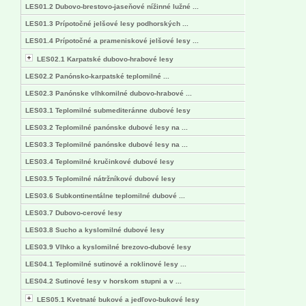
LES01.2 Dubovo-brestovo-jaseňové nížinné lužné ...
LES01.3 Prípotočné jelšové lesy podhorských ...
LES01.4 Prípotočné a prameniskové jelšové lesy ...
LES02.1 Karpatské dubovo-hrabové lesy
LES02.2 Panónsko-karpatské teplomilné ...
LES02.3 Panónske vlhkomilné dubovo-hrabové ...
LES03.1 Teplomilné submediteránne dubové lesy
LES03.2 Teplomilné panónske dubové lesy na ...
LES03.3 Teplomilné panónske dubové lesy na ...
LES03.4 Teplomilné kručinkové dubové lesy
LES03.5 Teplomilné nátržníkové dubové lesy
LES03.6 Subkontinentálne teplomilné dubové ...
LES03.7 Dubovo-cerové lesy
LES03.8 Sucho a kyslomilné dubové lesy
LES03.9 Vlhko a kyslomilné brezovo-dubové lesy
LES04.1 Teplomilné sutinové a roklinové lesy ...
LES04.2 Sutinové lesy v horskom stupni a v ...
LES05.1 Kvetnaté bukové a jedľovo-bukové lesy