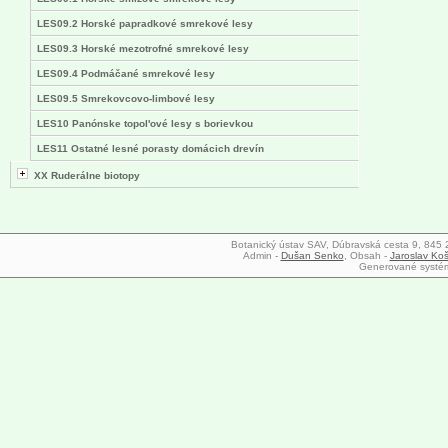
LES09.2 Horské papradkové smrekové lesy
LES09.3 Horské mezotrofné smrekové lesy
LES09.4 Podmáčané smrekové lesy
LES09.5 Smrekovcovo-limbové lesy
LES10 Panónske topol'ové lesy s borievkou
LES11 Ostatné lesné porasty domácich drevín
XX Ruderálne biotopy
Botanický ústav SAV, Dúbravská cesta 9, 845 23
Admin -
Dušan Senko
, Obsah -
Jaroslav Koš
Generované syst