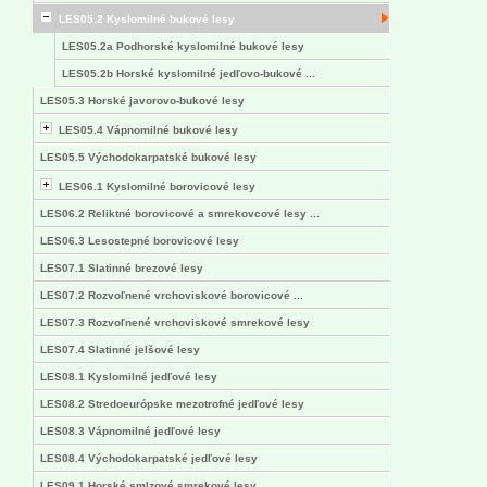
LES05.2 Kyslomilné bukové lesy
LES05.2a Podhorské kyslomilné bukové lesy
LES05.2b Horské kyslomilné jedľovo-bukové ...
LES05.3 Horské javorovo-bukové lesy
LES05.4 Vápnomilné bukové lesy
LES05.5 Východokarpatské bukové lesy
LES06.1 Kyslomilné borovicové lesy
LES06.2 Reliktné borovicové a smrekovcové lesy ...
LES06.3 Lesostepné borovicové lesy
LES07.1 Slatinné brezové lesy
LES07.2 Rozvoľnené vrchoviskové borovicové ...
LES07.3 Rozvoľnené vrchoviskové smrekové lesy
LES07.4 Slatinné jelšové lesy
LES08.1 Kyslomilné jedľové lesy
LES08.2 Stredoeurópske mezotrofné jedľové lesy
LES08.3 Vápnomilné jedľové lesy
LES08.4 Východokarpatské jedľové lesy
LES09.1 Horské smlzové smrekové lesy