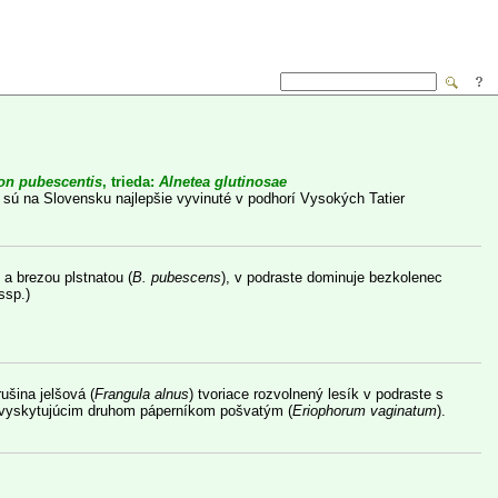
ion pubescentis
, trieda:
Alnetea glutinosae
) sú na Slovensku najlepšie vyvinuté v podhorí Vysokých Tatier
) a brezou plstnatou (
B. pubescens
), v podraste dominuje bezkolenec
ssp.)
rušina jelšová (
Frangula alnus
) tvoriace rozvolnený lesík v podraste s
a vyskytujúcim druhom páperníkom pošvatým (
Eriophorum vaginatum
).