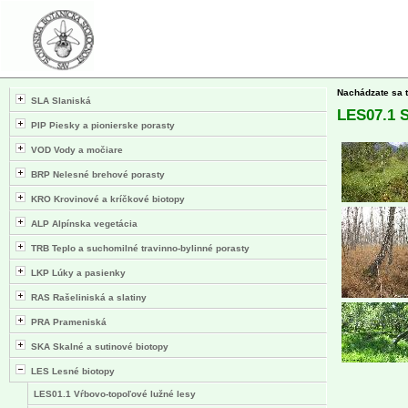
Nachádzate sa 
SLA Slaniská
LES07.1 S
PIP Piesky a pionierske porasty
VOD Vody a močiare
BRP Nelesné brehové porasty
KRO Krovinové a kríčkové biotopy
ALP Alpínska vegetácia
TRB Teplo a suchomilné travinno-bylinné porasty
LKP Lúky a pasienky
RAS Rašeliniská a slatiny
PRA Prameniská
SKA Skalné a sutinové biotopy
LES Lesné biotopy
LES01.1 Vŕbovo-topoľové lužné lesy