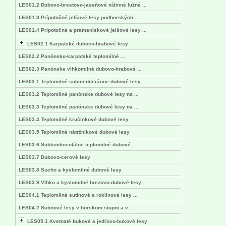
LES01.2 Dubovo-brestovo-jaseňové nížinné lužné ...
LES01.3 Prípotočné jelšové lesy podhorských ...
LES01.4 Prípotočné a prameniskové jelšové lesy ...
LES02.1 Karpatské dubovo-hrabové lesy
LES02.2 Panónsko-karpatské teplomilné ...
LES02.3 Panónske vlhkomilné dubovo-hrabové ...
LES03.1 Teplomilné submediteránne dubové lesy
LES03.2 Teplomilné panónske dubové lesy na ...
LES03.3 Teplomilné panónske dubové lesy na ...
LES03.4 Teplomilné kručinkové dubové lesy
LES03.5 Teplomilné nátržníkové dubové lesy
LES03.6 Subkontinentálne teplomilné dubové ...
LES03.7 Dubovo-cerové lesy
LES03.8 Sucho a kyslomilné dubové lesy
LES03.9 Vlhko a kyslomilné brezovo-dubové lesy
LES04.1 Teplomilné sutinové a roklinové lesy ...
LES04.2 Sutinové lesy v horskom stupni a v ...
LES05.1 Kvetnaté bukové a jedľovo-bukové lesy