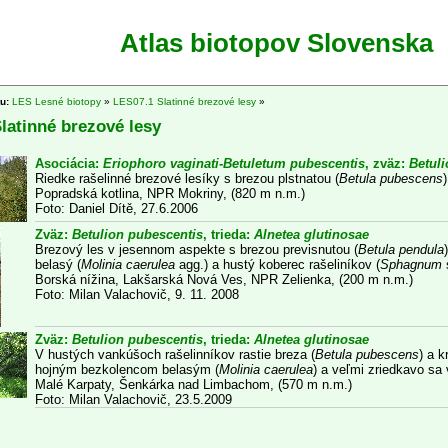
Atlas biotopov Slovenska
tu:
LES Lesné biotopy
»
LES07.1 Slatinné brezové lesy
»
latinné brezové lesy
Asociácia:
Eriophoro vaginati-Betuletum pubescentis
, zväz:
Betul
Riedke rašelinné brezové lesíky s brezou plstnatou (
Betula pubescens
Popradská kotlina, NPR Mokriny, (820 m n.m.)
Foto: Daniel Dítě, 27.6.2006
Zväz:
Betulion pubescentis
, trieda:
Alnetea glutinosae
Brezový les v jesennom aspekte s brezou previsnutou (
Betula pendula
belasý (
Molinia caerulea
agg.) a hustý koberec rašeliníkov (
Sphagnum
Borská nížina, Lakšarská Nová Ves, NPR Zelienka, (200 m n.m.)
Foto: Milan Valachovič, 9. 11. 2008
Zväz:
Betulion pubescentis
, trieda:
Alnetea glutinosae
V hustých vankúšoch rašelinníkov rastie breza (
Betula pubescens
) a k
hojným bezkolencom belasým (
Molinia caerulea
) a veľmi zriedkavo s
Malé Karpaty, Šenkárka nad Limbachom, (570 m n.m.)
Foto: Milan Valachovič, 23.5.2009