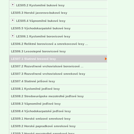
LES05.2 Kyslomilné bukové lesy
LES05.3 Horské javorovo-bukové lesy
LES05.4 Vápnomilné bukové lesy
LES05.5 Východokarpatské bukové lesy
LES06.1 Kyslomilné borovicové lesy
LES06.2 Reliktné borovicové a smrekovcové lesy ...
LES06.3 Lesostepné borovicové lesy
LES07.1 Slatinné brezové lesy
LES07.2 Rozvoľnené vrchoviskové borovicové ...
LES07.3 Rozvoľnené vrchoviskové smrekové lesy
LES07.4 Slatinné jelšové lesy
LES08.1 Kyslomilné jedľové lesy
LES08.2 Stredoeurópske mezotrofné jedľové lesy
LES08.3 Vápnomilné jedľové lesy
LES08.4 Východokarpatské jedľové lesy
LES09.1 Horské smlzové smrekové lesy
LES09.2 Horské papradkové smrekové lesy
LES09.3 Horské mezotrofné smrekové lesy