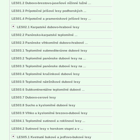
LES01.2 Dubovo-brestovo-jaseňové nížinné lužné ...
LES01.3 Prípotočné jelšové lesy podhorských ...
LES01.4 Prípotočné a prameniskové jelšové lesy ...
LES02.1 Karpatské dubovo-hrabové lesy
LES02.2 Panónsko-karpatské teplomilné ...
LES02.3 Panónske vlhkomilné dubovo-hrabové ...
LES03.1 Teplomilné submediteránne dubové lesy
LES03.2 Teplomilné panónske dubové lesy na ...
LES03.3 Teplomilné panónske dubové lesy na ...
LES03.4 Teplomilné kručinkové dubové lesy
LES03.5 Teplomilné nátržníkové dubové lesy
LES03.6 Subkontinentálne teplomilné dubové ...
LES03.7 Dubovo-cerové lesy
LES03.8 Sucho a kyslomilné dubové lesy
LES03.9 Vlhko a kyslomilné brezovo-dubové lesy
LES04.1 Teplomilné sutinové a roklinové lesy ...
LES04.2 Sutinové lesy v horskom stupni a v ...
LES05.1 Kvetnaté bukové a jedľovo-bukové lesy