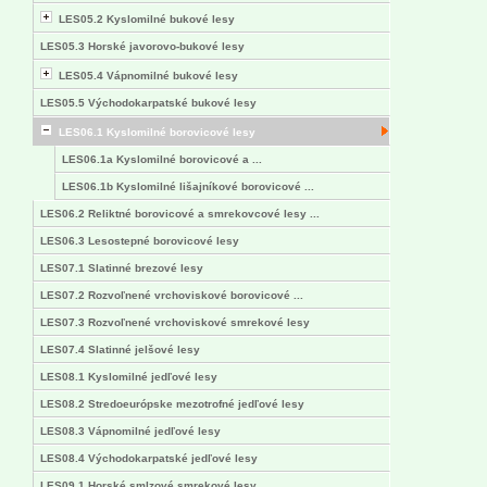
LES05.2 Kyslomilné bukové lesy
LES05.3 Horské javorovo-bukové lesy
LES05.4 Vápnomilné bukové lesy
LES05.5 Východokarpatské bukové lesy
LES06.1 Kyslomilné borovicové lesy
LES06.1a Kyslomilné borovicové a ...
LES06.1b Kyslomilné lišajníkové borovicové ...
LES06.2 Reliktné borovicové a smrekovcové lesy ...
LES06.3 Lesostepné borovicové lesy
LES07.1 Slatinné brezové lesy
LES07.2 Rozvoľnené vrchoviskové borovicové ...
LES07.3 Rozvoľnené vrchoviskové smrekové lesy
LES07.4 Slatinné jelšové lesy
LES08.1 Kyslomilné jedľové lesy
LES08.2 Stredoeurópske mezotrofné jedľové lesy
LES08.3 Vápnomilné jedľové lesy
LES08.4 Východokarpatské jedľové lesy
LES09.1 Horské smlzové smrekové lesy