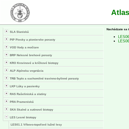
Atla
Nachádzate sa 
SLA Slaniská
LES06.
PIP Piesky a pionierske porasty
LES06.
VOD Vody a močiare
BRP Nelesné brehové porasty
KRO Krovinové a kríčkové biotopy
ALP Alpínska vegetácia
TRB Teplo a suchomilné travinno-bylinné porasty
LKP Lúky a pasienky
RAS Rašeliniská a slatiny
PRA Prameniská
SKA Skalné a sutinové biotopy
LES Lesné biotopy
LES01.1 Vŕbovo-topoľové lužné lesy