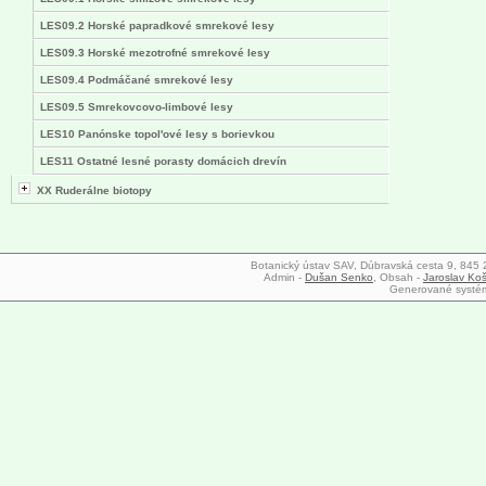
LES09.2 Horské papradkové smrekové lesy
LES09.3 Horské mezotrofné smrekové lesy
LES09.4 Podmáčané smrekové lesy
LES09.5 Smrekovcovo-limbové lesy
LES10 Panónske topol'ové lesy s borievkou
LES11 Ostatné lesné porasty domácich drevín
XX Ruderálne biotopy
Botanický ústav SAV, Dúbravská cesta 9, 845 23
Admin -
Dušan Senko
, Obsah -
Jaroslav Koš
Generované syst