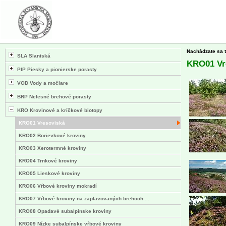
Nachádzate sa 
SLA Slaniská
KRO01 Vr
PIP Piesky a pionierske porasty
VOD Vody a močiare
BRP Nelesné brehové porasty
KRO Krovinové a kríčkové biotopy
KRO01 Vresoviská
KRO02 Borievkové kroviny
KRO03 Xerotermné kroviny
KRO04 Trnkové kroviny
KRO05 Lieskové kroviny
KRO06 Vŕbové kroviny mokradí
KRO07 Vŕbové kroviny na zaplavovaných brehoch ...
KRO08 Opadavé subalpínske kroviny
KRO09 Nízke subalpínske vŕbové kroviny