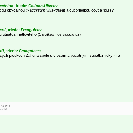
ccinion
, trieda:
Calluno-Ulicetea
icou obyčajnou (
Vaccinium vitis-idaea
) a čučoriedkou obyčajnou (
V.
rii
, trieda:
Franguletea
rútnatca metlovitého (
Sarothamnus scoparius
)
ii
, trieda:
Franguletea
iatych pieskoch Záhoria spolu s vresom a početnými subatlantickými a
7 71 948
03 AM