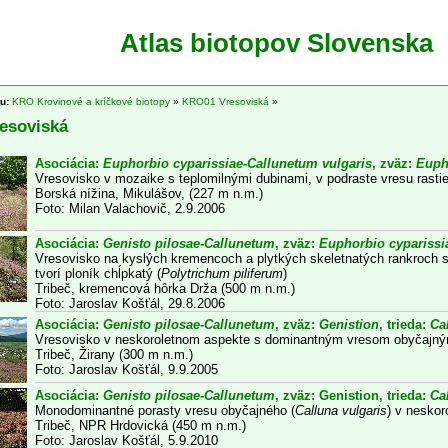
Atlas biotopov Slovenska
tu:
KRO Krovinové a kríčkové biotopy
»
KRO01 Vresoviská
»
esoviská
Asociácia:
Euphorbio cyparissiae-Callunetum vulgaris
, zväz:
Euph
Vresovisko v mozaike s teplomilnými dubinami, v podraste vresu rastie
Borská nížina, Mikulášov, (227 m n.m.)
Foto: Milan Valachovič, 2.9.2006
Asociácia:
Genisto pilosae-Callunetum
, zväz:
Euphorbio cyparissia
Vresovisko na kyslých kremencoch a plytkých skeletnatých rankroch
tvorí ploník chĺpkatý (
Polytrichum piliferum
)
Tribeč, kremencová hôrka Drža (500 m n.m.)
Foto: Jaroslav Košťál, 29.8.2006
Asociácia:
Genisto pilosae-Callunetum
, zväz:
Genistion
, trieda:
Ca
Vresovisko v neskoroletnom aspekte s dominantným vresom obyčajný
Tribeč, Žirany (300 m n.m.)
Foto: Jaroslav Košťál, 9.9.2005
Asociácia:
Genisto pilosae-Callunetum
, zväz: Genistion, trieda:
Ca
Monodominantné porasty vresu obyčajného (
Calluna vulgaris
) v nesko
Tribeč, NPR Hrdovická (450 m n.m.)
Foto: Jaroslav Košťál, 5.9.2010