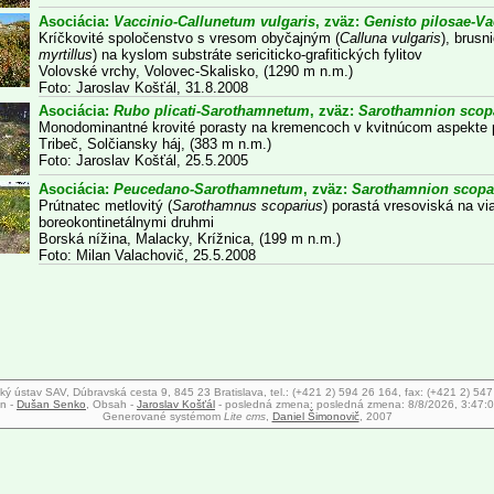
Asociácia:
Vaccinio-Callunetum vulgaris
, zväz:
Genisto pilosae-Va
Kríčkovité spoločenstvo s vresom obyčajným (
Calluna vulgaris
), brusn
myrtillus
) na kyslom substráte sericiticko-grafitických fylitov
Volovské vrchy, Volovec-Skalisko, (1290 m n.m.)
Foto: Jaroslav Košťál, 31.8.2008
Asociácia:
Rubo plicati-Sarothamnetum
, zväz:
Sarothamnion scopa
Monodominantné krovité porasty na kremencoch v kvitnúcom aspekte p
Tribeč, Solčiansky háj, (383 m n.m.)
Foto: Jaroslav Košťál, 25.5.2005
Asociácia:
Peucedano-Sarothamnetum
, zväz:
Sarothamnion scopar
Prútnatec metlovitý (
Sarothamnus scoparius
) porastá vresoviská na v
boreokontinetálnymi druhmi
Borská nížina, Malacky, Krížnica, (199 m n.m.)
Foto: Milan Valachovič, 25.5.2008
ký ústav SAV, Dúbravská cesta 9, 845 23 Bratislava, tel.: (+421 2) 594 26 164, fax: (+421 2) 54
n -
Dušan Senko
, Obsah -
Jaroslav Košťál
- posledná zmena:
posledná zmena: 8/8/2026, 3:47:
Generované systémom
Lite cms
,
Daniel Šimonovič
, 2007