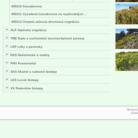
KRO10 Kosodrevina
KRO11 Vysadená kosodrevina na nepôvodných ...
KRO12 Ostatná nelesná drevinová vegetácia
ALP Alpínska vegetácia
TRB Teplo a suchomilné travinno-bylinné porasty
LKP Lúky a pasienky
RAS Rašeliniská a slatiny
PRA Prameniská
SKA Skalné a sutinové biotopy
LES Lesné biotopy
XX Ruderálne biotopy
Botanic
Admi