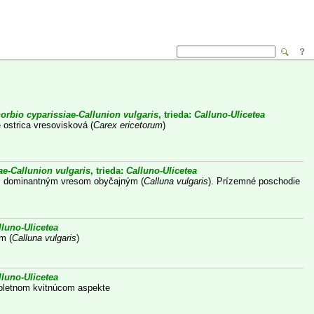
orbio cyparissiae-Callunion vulgaris
, trieda:
Calluno-Ulicetea
 ostrica vresovisková (
Carex ericetorum
)
e-Callunion vulgaris
, trieda:
Calluno-Ulicetea
 s dominantným vresom obyčajným (
Calluna vulgaris
). Prízemné poschodie
lluno-Ulicetea
m (
Calluna vulgaris
)
lluno-Ulicetea
roletnom kvitnúcom aspekte