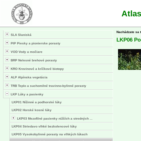
Atla
Nachádzate sa 
SLA Slaniská
LKP06 Po
PIP Piesky a pionierske porasty
VOD Vody a močiare
BRP Nelesné brehové porasty
KRO Krovinové a kríčkové biotopy
ALP Alpínska vegetácia
TRB Teplo a suchomilné travinno-bylinné porasty
LKP Lúky a pasienky
LKP01 Nížinné a podhorské lúky
LKP02 Horské kosné lúky
LKP03 Mezofilné pasienky nižších a stredných ...
LKP04 Striedavo vlhké bezkolencové lúky
LKP05 Vysokobylinné porasty na vlhkých lúkach