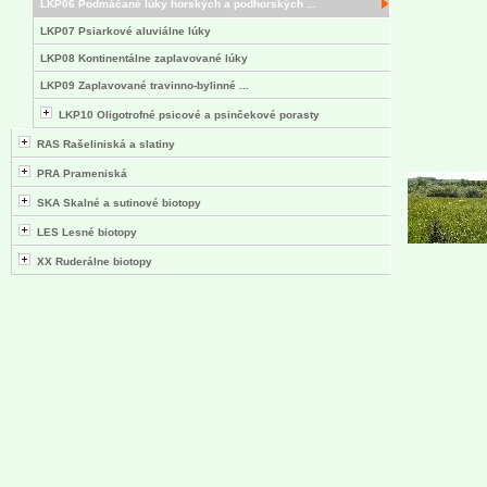
LKP06 Podmáčané lúky horských a podhorských ...
LKP07 Psiarkové aluviálne lúky
LKP08 Kontinentálne zaplavované lúky
LKP09 Zaplavované travinno-bylinné ...
LKP10 Oligotrofné psicové a psinčekové porasty
RAS Rašeliniská a slatiny
PRA Prameniská
SKA Skalné a sutinové biotopy
LES Lesné biotopy
XX Ruderálne biotopy