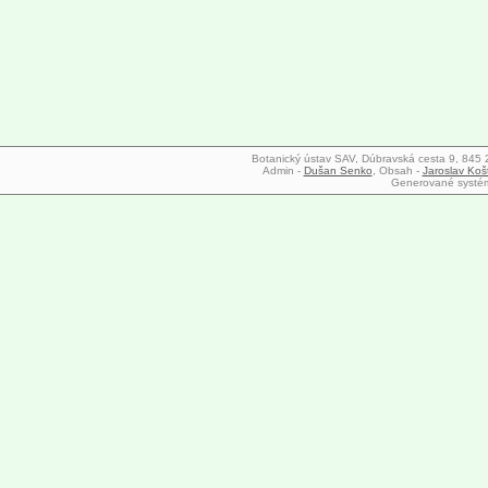
Botanický ústav SAV, Dúbravská cesta 9, 845 23
Admin -
Dušan Senko
, Obsah -
Jaroslav Koš
Generované syst