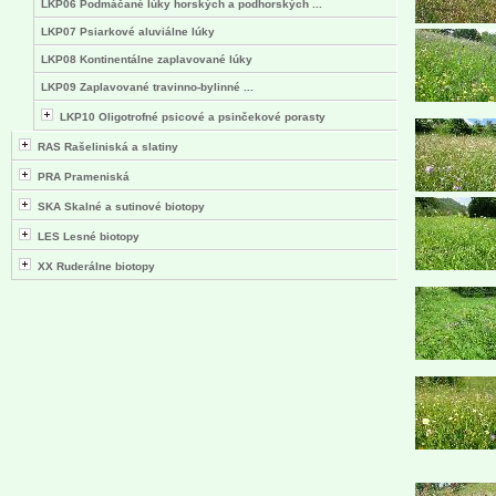
LKP06 Podmáčané lúky horských a podhorských ...
LKP07 Psiarkové aluviálne lúky
LKP08 Kontinentálne zaplavované lúky
LKP09 Zaplavované travinno-bylinné ...
LKP10 Oligotrofné psicové a psinčekové porasty
RAS Rašeliniská a slatiny
PRA Prameniská
SKA Skalné a sutinové biotopy
LES Lesné biotopy
XX Ruderálne biotopy