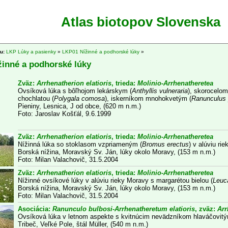
Atlas biotopov Slovenska
tu:
LKP Lúky a pasienky
»
LKP01 Nížinné a podhorské lúky
»
inné a podhorské lúky
Zväz:
Arrhenatherion elatioris
, trieda:
Molinio-Arrhenatheretea
Ovsíková lúka s bôľhojom lekárskym (
Anthyllis vulneraria
), skorocelom
chochlatou (
Polygala comosa
), iskerníkom mnohokvetým (
Ranunculus
Pieniny, Lesnica, J od obce, (620 m n.m.)
Foto: Jaroslav Košťál, 9.6.1999
Zväz:
Arrhenatherion elatioris
, trieda:
Molinio-Arrhenatheretea
Nížinná lúka so stoklasom vzpriameným (
Bromus erectus
) v alúviu ri
Borská nížina, Moravský Sv. Ján, lúky okolo Moravy, (153 m n.m.)
Foto: Milan Valachovič, 31.5.2004
Zväz:
Arrhenatherion elatioris
, trieda:
Molinio-Arrhenatheretea
Nížinné ovsíkové lúky v alúviu rieky Moravy s margarétou bielou (
Leuc
Borská nížina, Moravský Sv. Ján, lúky okolo Moravy, (153 m n.m.)
Foto: Milan Valachovič, 31.5.2004
Asociácia:
Ranunculo bulbosi-Arrhenatheretum elatioris
, zväz:
Arr
Ovsíková lúka v letnom aspekte s kvitnúcim nevädzníkom hlaváčovitý
Tribeč, Veľké Pole, štál Müller, (540 m n.m.)