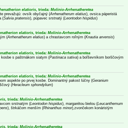
henatherion elatioris
, trieda:
Molinio-Arrhenatheretea
te prevažujú: ovsík obyčajný (
Arrhenatherum elatius
), ovsica páperistá
a (
Salvia pratensis
), púpavec srstnatý (
Leontodon hispidus
)
natherion elatioris
, trieda:
Molinio-Arrhenatheretea
ným (
Arrhenatherum elatius
) a chrastavcom roľným (
Knautia arvensis
)
natherion elatioris
, trieda:
Molinio-Arrhenatheretea
j kosbe s paštrnákom siatym (
Pastinaca sativa
) a boľševníkom borščovým
natherion elatioris
, trieda:
Molinio-Arrhenatheretea
tnom aspekte po prvej kosbe. Dominantný pakost lúčny (
Geranium
rščový (
Heracleum sphondylium
)
ris
, trieda:
Molinio-Arrhenatheretea
pavcom srstnatým (
Leontodon hispidus
), margarétou bielou (
Leucanthemum
epens
), štrkáčom menším (
Rhinanthus minor
),zvončekom konáristým
ris
, trieda:
Molinio-Arrhenatheretea