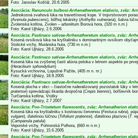
Foto: Jaroslav Košťál, 20.8.2005
Asociácia:
Ranunculo bulbosi-Arrhenatheretum elatioris
, zväz:
Arr
Jednokosná svahová lúka na travertínovej kope. V trojvrstvovom poras
(
Avenula pubescens
), bôľhoj lekársky (
Anthyllis vulneraria
), šalvia lúčn
Zvolenská kotlina, Zvolen – arborétum Borová hora, (320 m n.m.)
Foto: Karol Ujházy, 2.6.2006
Asociácia:
Pastinaco sativae-Arrhenatheretum elatioris
, zväz:
Arrhe
Kosená ovsíková lúka na kryštaliniku s dominantným ovsíkom obyčaj
Stolické vrchy, Muránska huta, (730 m n.m.)
Foto: Karol Ujházy, 28.6.2005
Asociácia:
Pastinaco sativae-Arrhenatheretum elatioris
, zväz:
Arrhe
Kosená lúka na zvýšenej časti alúvia potoka v letnom aspekte po prve
(
Heracleum sphondylium
)
Kysucká vrchovina, Lopušné Pažite, (405 m n. m.)
Foto: Karol Ujházy, 18.8.2005
Asociácia:
Pastinaco sativae-Arrhenatheretum elatioris
, zväz:
Arrhe
Kosená plocha v obci – čiastočne ruderalizovaný pozostatok lúky v le
pratense
) sprevádzajú škarda dvojročná (
Crepis biennis
), boľševník bo
Turčianska kotlina, Vrútky
Foto: Karol Ujházy, 2.7.2007
Asociácia:
Poo-Trisetetum flavescentis
, zväz:
Arrhenatherion elatio
Kosená lúka na kryštaliniku s kostravou červenou (
Festuca rubra
), pú
vulgare
), ďatelinou lúčnou (
Trifolium pratense
), ďatelinou plazivou (
T. r
(
Campanula patula
)
Veporské vrchy, Pohronská Polhora, (660 m n.m.)
Foto: Karol Ujházy, 15.6.2005
Asociácia:
Poo-Trisetetum flavescentis
, zväz:
Arrhenatherion elatio