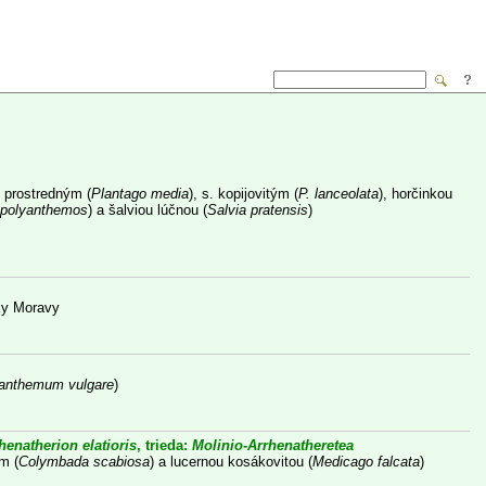
 prostredným (
Plantago media
), s. kopijovitým (
P. lanceolata
), horčinkou
 polyanthemos
) a šalviou lúčnou (
Salvia pratensis
)
eky Moravy
anthemum vulgare
)
henatherion elatioris
, trieda:
Molinio-Arrhenatheretea
m (
Colymbada scabiosa
) a lucernou kosákovitou (
Medicago falcata
)