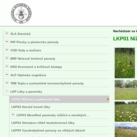
Nachádzate sa 
SLA Slaniská
LKP01 Níž
PIP Piesky a pionierske porasty
VOD Vody a močiare
BRP Nelesné brehové porasty
KRO Krovinové a kríčkové biotopy
ALP Alpínska vegetácia
TRB Teplo a suchomilné travinno-bylinné porasty
LKP Lúky a pasienky
LKP01 Nížinné a podhorské lúky
LKP02 Horské kosné lúky
LKP03 Mezofilné pasienky nižších a stredných ...
LKP04 Striedavo vlhké bezkolencové lúky
LKP05 Vysokobylinné porasty na vlhkých lúkach