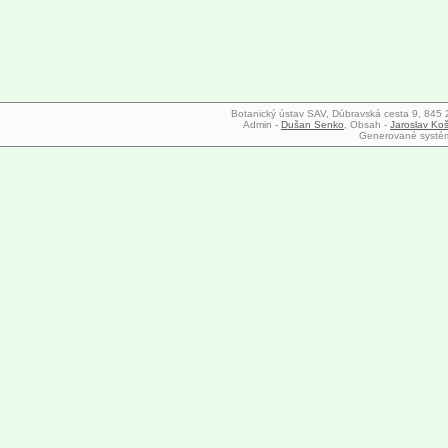
Botanický ústav SAV, Dúbravská cesta 9, 845 23
Admin -
Dušan Senko
, Obsah -
Jaroslav Koš
Generované syst