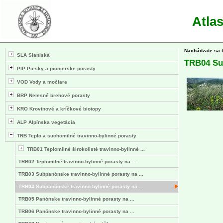
Atla
Nachádzate sa 
SLA Slaniská
TRB04 Sub
PIP Piesky a pionierske porasty
VOD Vody a močiare
BRP Nelesné brehové porasty
KRO Krovinové a kríčkové biotopy
ALP Alpínska vegetácia
TRB Teplo a suchomilné travinno-bylinné porasty
TRB01 Teplomilné širokolisté travinno-bylinné ...
TRB02 Teplomilné travinno-bylinné porasty na ...
TRB03 Subpanónske travinno-bylinné porasty na ...
TRB04 Subpanónske travinno-bylinné porasty na ...
TRB05 Panónske travinno-bylinné porasty na ...
TRB06 Panónske travinno-bylinné porasty na ...