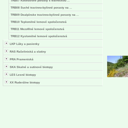
TRB07 Kostravové porasty s trávničkou ...
TRB08 Suché travinno-bylinné porasty na ...
TRB09 Dealpínske travinno-bylinné porasty na ...
TRB10 Teplomilné lemové spoločenstvá
TRB11 Mezofilné lemové spoločenstvá
TRB12 Kyslomilné lemové spoločenstvá
LKP Lúky a pasienky
RAS Rašeliniská a slatiny
PRA Prameniská
SKA Skalné a sutinové biotopy
LES Lesné biotopy
XX Ruderálne biotopy