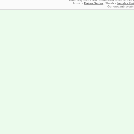
Admin -
Dušan Senko
, Obsah -
Jaroslav Koš
Generované syst