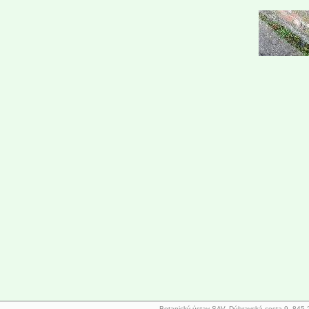
Botanický ústav SAV, Dúbravská cesta 9, 845 23