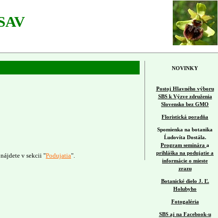
 SAV
NOVINKY
Postoj Hlavného výboru
SBS k Výzve združenia
Slovensko bez GMO
Floristická poradňa
Spomienka na botanika
Ĺudovíta Dostála.
Program seminára
a
prihláška na podujatie a
ájdete v sekcii "
Podujatia
".
informácie o mieste
zrazu
Botanické dielo J. Ľ.
Holubyho
Fotogaléria
SBS aj na Facebook-u