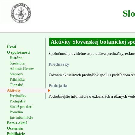
Sl
Aktivity Slovenskej botanickej spo
Úvod
O spoločnosti
Spoločnosť pravidelne usporadúva prednášky, exkurzi
História
Štruktúra
Prednášky
Adresár členov
Stanovy
Zoznam aktuálnych prednášok spolu s prehľadom tém
Prihláška
Členské
Podujatia
Aktivity
Prednášky
Podrobnejšie informácie o exkurziách a rôznych vede
Podujatia
Súťaž pre deti
Poradňa
Iné informácie
Foto z akcií
Ocenenia
Publikácie