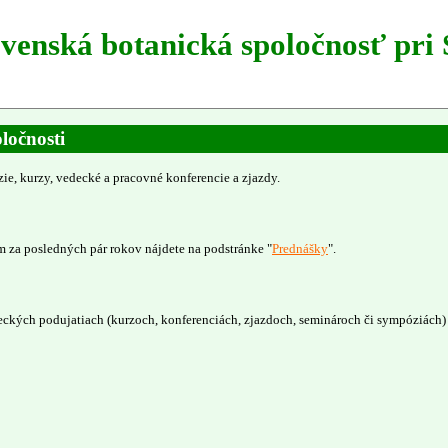
ovenská botanická spoločnosť pri
ločnosti
e, kurzy, vedecké a pracovné konferencie a zjazdy.
 za posledných pár rokov nájdete na podstránke "
Prednášky
".
ckých podujatiach (kurzoch, konferenciách, zjazdoch, seminároch či sympóziách) n