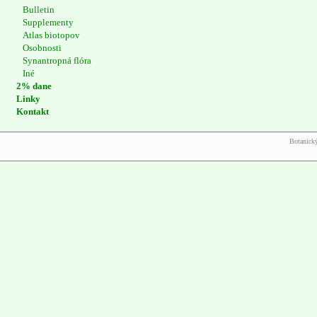
Bulletin
Supplementy
Atlas biotopov
Osobnosti
Synantropná flóra
Iné
2% dane
Linky
Kontakt
Botanický