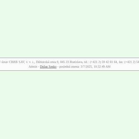
 ústav CBRB SAV, v. v. i., Dúbravská cesta 9, 845 23 Bratislava, tel.: (+421 2) 59 42 61 64, fax: (+421 2) 5
Admin -
Dušan Senko
-
posledná zmena: 3/7/2025, 10:32:49 AM